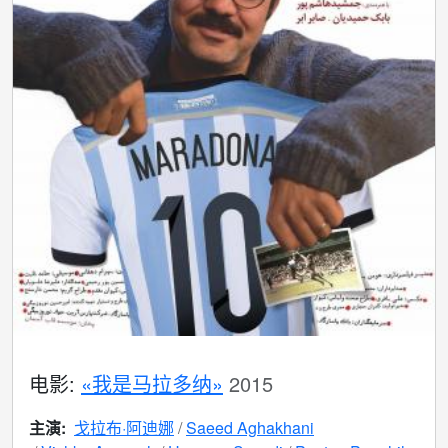
电影:
«我是马拉多纳»
2015
主演:
戈拉布·阿迪娜
Saeed Aghakhani