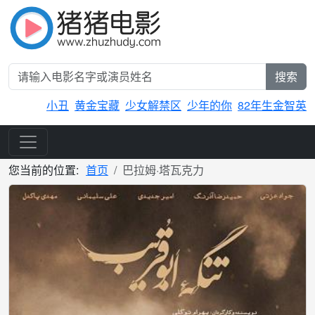
搜索
小丑
黄金宝藏
少女解禁区
少年的你
82年生金智英
您当前的位置:
首页
巴拉姆·塔瓦克力