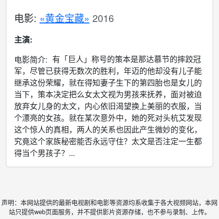
电影:
«黄金宝藏»
2016
主演:
有「巨人」称号的策本是那达慕节的摔跤冠
电影简介:
军，尽管已获得无数次的胜利，年迈的他却没有儿子能
继承这份荣耀，就在得知妻子生下的第四胎也是女儿的
当下，策本决定把么女太文视为男孩来抚养，面对被迫
放弃女儿身的太文，内心依旧渴望换上美丽的衣服，当
个漂亮的女孩。就在某次意外中，她的死对头杭艾发现
这个惊人的真相，两人的关系也因此产生微妙的变化，
究竟这个家族秘密能否永远守住？太文是否注定一生都
得当个男孩子？...
声明：本网站提供的最新电视剧和电影等资源均系收集于各大视频网站，本网
站只提供web页面服务，并不提供影片资源存储，也不参与录制、上传。