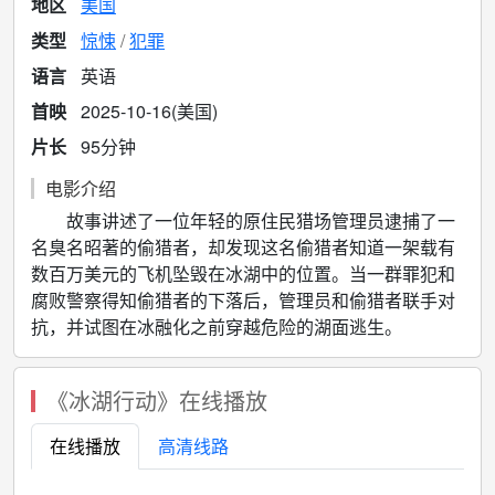
地区
美国
类型
惊悚
犯罪
语言
英语
首映
2025-10-16(美国)
片长
95分钟
电影介绍
故事讲述了一位年轻的原住民猎场管理员逮捕了一
名臭名昭著的偷猎者，却发现这名偷猎者知道一架载有
数百万美元的飞机坠毁在冰湖中的位置。当一群罪犯和
腐败警察得知偷猎者的下落后，管理员和偷猎者联手对
抗，并试图在冰融化之前穿越危险的湖面逃生。
《冰湖行动》在线播放
在线播放
高清线路