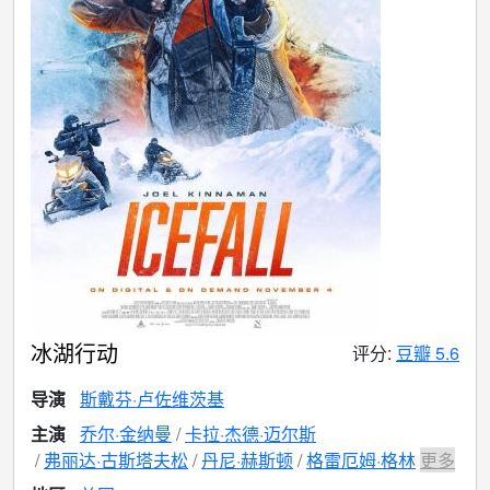
冰湖行动
评分:
豆瓣 5.6
导演
斯戴芬·卢佐维茨基
主演
乔尔·金纳曼
卡拉·杰德·迈尔斯
弗丽达·古斯塔夫松
丹尼·赫斯顿
格雷厄姆·格林
更多