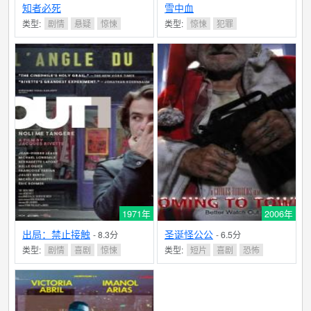
知者必死
雪中血
类型:
剧情
悬疑
惊悚
类型:
惊悚
犯罪
1971年
2006年
出局：禁止接触
圣诞怪公公
- 8.3分
- 6.5分
类型:
剧情
喜剧
惊悚
类型:
短片
喜剧
恐怖