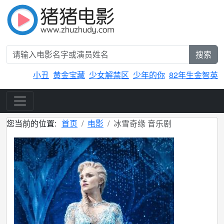
搜索
小丑
黄金宝藏
少女解禁区
少年的你
82年生金智英
您当前的位置:
首页
电影
冰雪奇缘 音乐剧