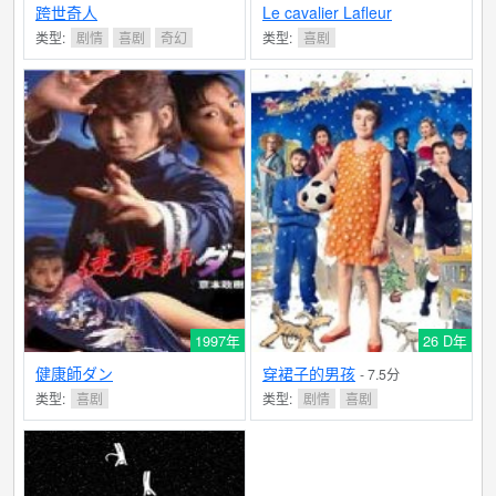
跨世奇人
Le cavalier Lafleur
类型:
剧情
喜剧
奇幻
类型:
喜剧
1997年
26 D年
健康師ダン
穿裙子的男孩
- 7.5分
类型:
喜剧
类型:
剧情
喜剧