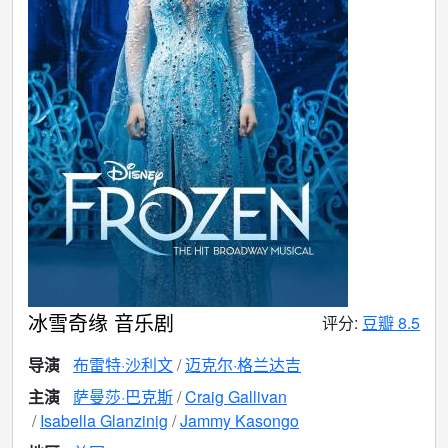
冰雪奇缘 音乐剧
评分:
豆瓣 8.5
导演
布雷特·沙利文
迈克尔·格兰达吉
主演
萨曼莎·巴克斯
Craig Gallivan
Isabella Glanzinig
Jammy Kasongo