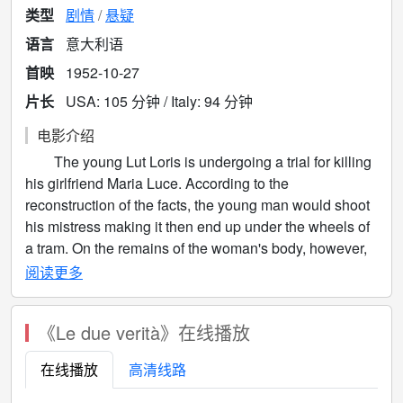
类型
剧情
悬疑
语言
意大利语
首映
1952-10-27
片长
USA: 105 分钟 / Italy: 94 分钟
电影介绍
The young Lut Loris is undergoing a trial for killing
his girlfriend Maria Luce. According to the
reconstruction of the facts, the young man would shoot
his mistress making it then end up under the wheels of
a tram. On the remains of the woman's body, however,
there is no trace of a gunshot wound and, during the
阅读更多
trial, the accused, who appears hypnotized, refuses to
answer.
《Le due verità》在线播放
在线播放
高清线路