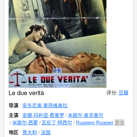
Le due verità
评分:
豆瓣
导演
安东尼奥·莱昂维奥拉
主演
安娜-玛利亚·费莱罗
米歇尔·奥克莱尔
米歇尔·西蒙
瓦伦丁·特西尔
Ruggero Ruggeri
更多
地区
意大利
法国