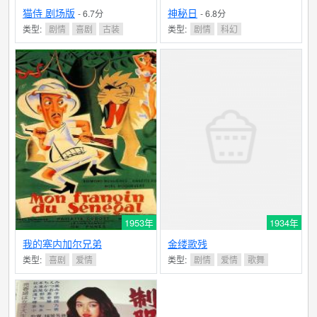
猫侍 剧场版
神秘日
- 6.7分
- 6.8分
类型:
剧情
喜剧
古装
类型:
剧情
科幻
1953年
1934年
我的塞内加尔兄弟
金缕歌残
类型:
喜剧
爱情
类型:
剧情
爱情
歌舞