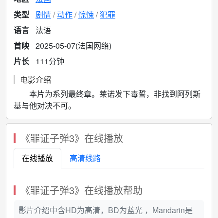
类型
剧情
动作
惊悚
犯罪
语言
法语
首映
2025-05-07(法国网络)
片长
111分钟
电影介绍
本片为系列最终章。莱诺发下毒誓，非找到阿列斯
基与他对决不可。
《罪证子弹3》在线播放
在线播放
高清线路
《罪证子弹3》在线播放帮助
影片介绍中含HD为高清，BD为蓝光 ，Mandarin是