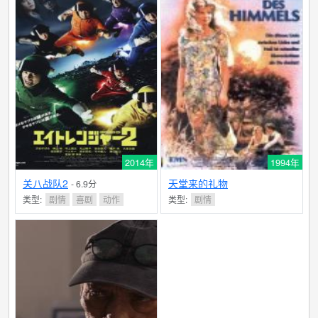
2014年
1994年
关八战队2
天堂来的礼物
- 6.9分
类型:
剧情
喜剧
动作
类型:
剧情