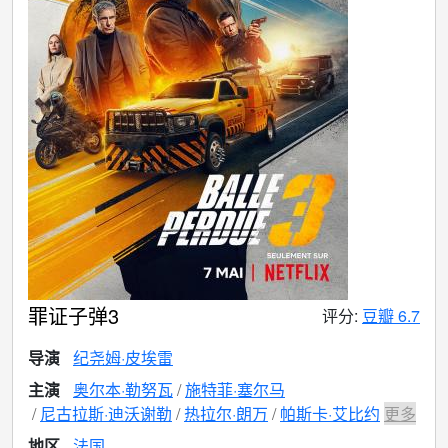
罪证子弹3
评分:
豆瓣 6.7
导演
纪尧姆·皮埃雷
主演
奥尔本·勒努瓦
施特菲·塞尔马
尼古拉斯·迪沃谢勒
热拉尔·朗万
帕斯卡·艾比约
更多
地区
法国