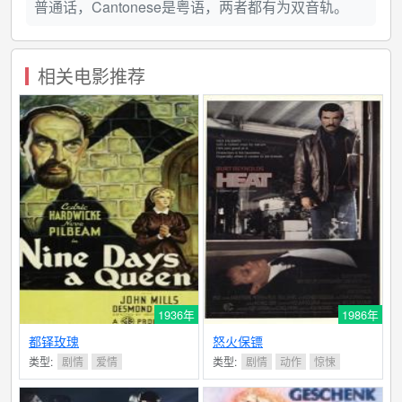
普通话，Cantonese是粤语，两者都有为双音轨。
相关电影推荐
1936年
1986年
都铎玫瑰
怒火保镖
类型:
剧情
爱情
类型:
剧情
动作
惊悚