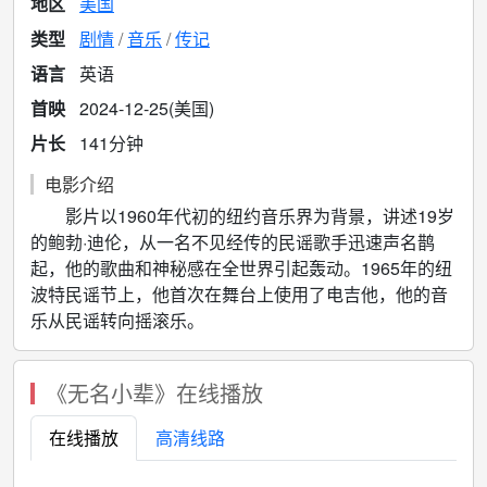
地区
美国
类型
剧情
音乐
传记
语言
英语
首映
2024-12-25(美国)
片长
141分钟
电影介绍
影片以1960年代初的纽约音乐界为背景，讲述19岁
的鲍勃·迪伦，从一名不见经传的民谣歌手迅速声名鹊
起，他的歌曲和神秘感在全世界引起轰动。1965年的纽
波特民谣节上，他首次在舞台上使用了电吉他，他的音
乐从民谣转向摇滚乐。
《无名小辈》在线播放
在线播放
高清线路