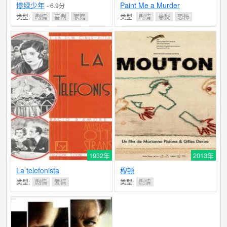
惨绿少年
Paint Me a Murder
- 6.9分
类型:
剧情
喜剧
家庭
类型:
剧情
悬疑
恐怖
1932年
2013年
La telefonista
穆顿
类型:
剧情
爱情
类型:
剧情