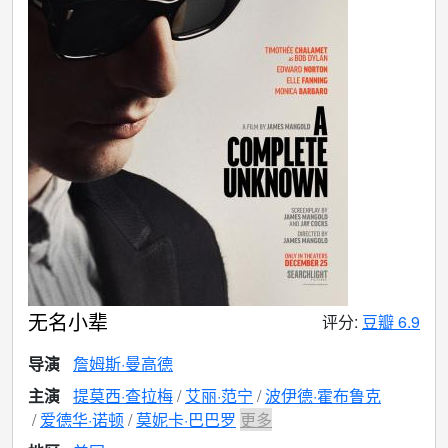
无名小辈
评分:
豆瓣 6.9
导演
詹姆斯·曼高德
主演
提莫西·查拉梅
艾丽·范宁
波伊德·霍布鲁克
爱德华·诺顿
莫妮卡·巴巴罗
更多