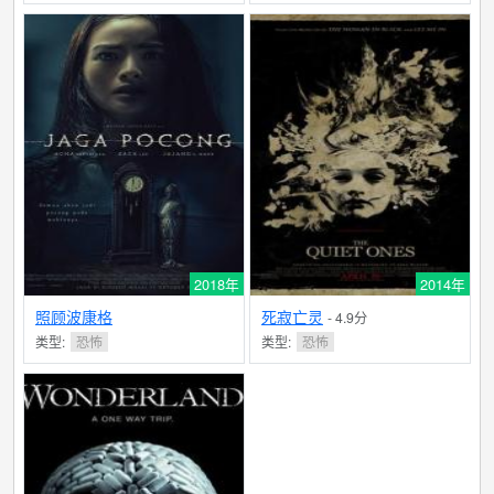
2018年
2014年
照顾波康格
死寂亡灵
- 4.9分
类型:
恐怖
类型:
恐怖