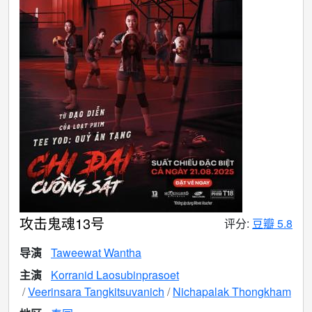
攻击鬼魂13号
评分:
豆瓣 5.8
导演
Taweewat Wantha
主演
Korranid Laosubinprasoet
Veerinsara Tangkitsuvanich
Nichapalak Thongkham