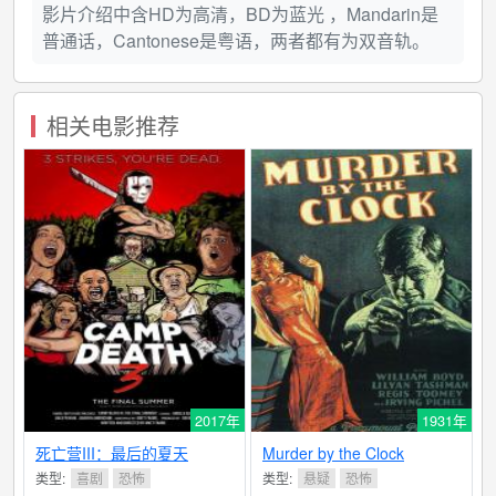
影片介绍中含HD为高清，BD为蓝光 ，Mandarin是
普通话，Cantonese是粤语，两者都有为双音轨。
相关电影推荐
2017年
1931年
死亡营III：最后的夏天
Murder by the Clock
类型:
喜剧
恐怖
类型:
悬疑
恐怖