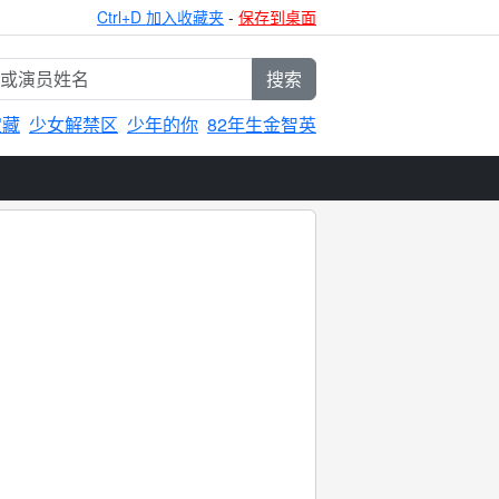
Ctrl+D 加入收藏夹
-
保存到桌面
搜索
宝藏
少女解禁区
少年的你
82年生金智英