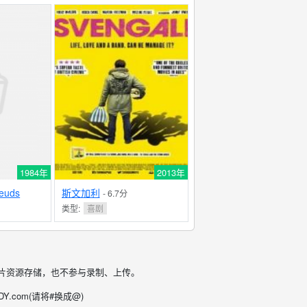
1984年
2013年
reuds
斯文加利
- 6.7分
类型:
喜剧
片资源存储，也不参与录制、上传。
.com(请将#换成@)