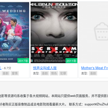
2017年
2011年
礼
惊声尖叫成人版
Mother's Meat F
- 6.7分
Flesh
喜剧
爱情
类型:
喜剧
情色
犯罪
类型:
喜剧
电影等资源均系收集于各大视频网站，本网站只提供web页面服务，并不提供影
购买正版音像制品或去电影院观看最新大片。 联系方式：support#ZhuZhuDY