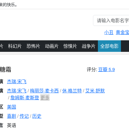
来的快乐。
小丑
黄金
片
科幻片
恐怖片
动画片
惊悚片
战争片
全部电影
糖霜
评分:
豆瓣 5.9
演
杰瑞·宋飞
演
杰瑞·宋飞
梅丽莎·麦卡西
休·格兰特
艾米·舒默
詹姆斯·麦斯登
更多
区
美国
型
喜剧
传记
历史
言
英语