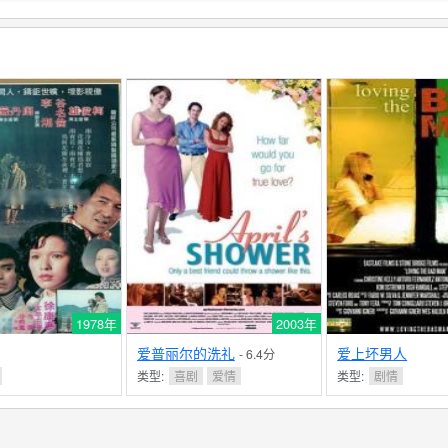
1978年
2003年
爱普丽尔的洗礼
爱上坏男人
- 6.4分
类型:
喜剧
爱情
类型:
剧情