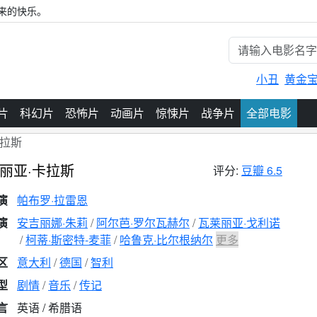
来的快乐。
小丑
黄金
片
科幻片
恐怖片
动画片
惊悚片
战争片
全部电影
卡拉斯
丽亚·卡拉斯
评分:
豆瓣 6.5
演
帕布罗·拉雷恩
演
安吉丽娜·朱莉
阿尔芭·罗尔瓦赫尔
瓦莱丽亚·戈利诺
柯蒂·斯密特-麦菲
哈鲁克·比尔根纳尔
更多
区
意大利
德国
智利
型
剧情
音乐
传记
言
英语 / 希腊语