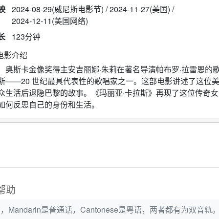
映
2024-08-29(威尼斯电影节) / 2024-11-27(美国) /
2024-12-11(美国网络)
长
123分钟
电影介绍
斯卡金像奖得主安吉丽娜·朱莉在著名导演帕布罗·拉雷恩的歌
斯——20 世纪最具代表性的歌唱家之一。这部电影讲述了这位
众生活后退隐巴黎的故事。《玛丽亚·卡拉斯》再现了这位传奇
如何反思自己的身份和生活。
帮助
Mandarin是普通话，Cantonese是粤语，两者都有为双音轨