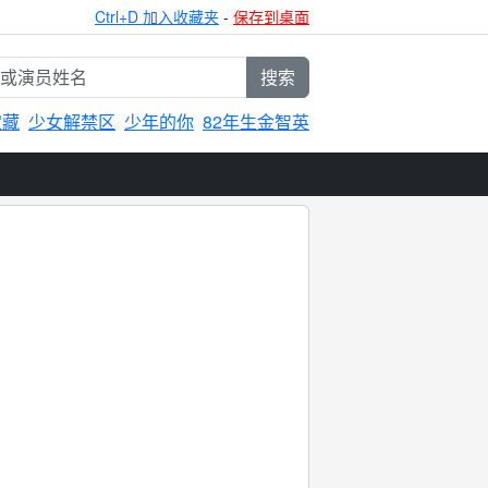
Ctrl+D 加入收藏夹
-
保存到桌面
搜索
宝藏
少女解禁区
少年的你
82年生金智英