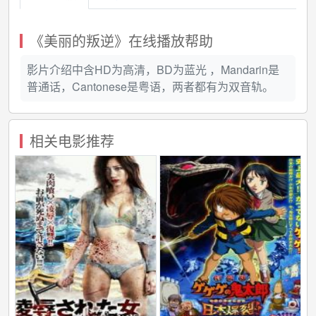
塑造情感的女性的生活和创造思维之旅。这是一位独
特、革命性的艺术家，不被任何体系和定义所束缚，不
断追求灵感和转变，将音乐和自由作为她的宣言。
《美丽的叛逆》在线播放帮助
演员阵容还包括塞伦·卡拉马扎、毛里齐奥·隆巴迪、
斯特凡诺·罗西·希尔达尼，以及饰演少年玛拉·马永基的
影片介绍中含HD为高清，BD为蓝光 ，Mandarin是
安德烈亚·德洛古。
普通话，Cantonese是粤语，两者都有为双音轨。
相关电影推荐