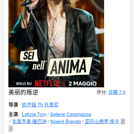
美丽的叛逆
评分:
豆瓣 7.0
导演
钦齐娅·Th·托里尼
主演
Letizia Toni
Selene Caramazza
毛里齐奥·隆巴迪
Noemi Brando
亚历山德罗·库卡
更
多