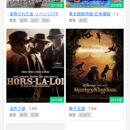
2015年
2008年
凌辱された女 リベンジパチ
鬼太郎剧场版:日本爆裂
- 7.2
ンカー・アナザー
分
类型:
剧情
动作
情色
类型:
剧情
2010年
2015年
法外之徒
猴子王国
- 7.3分
- 7.9分
类型:
剧情
犯罪
类型:
纪录片