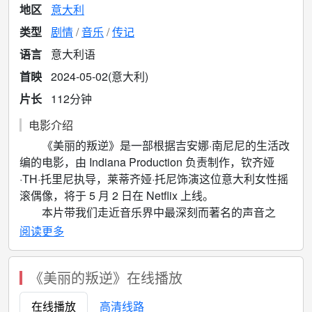
地区
意大利
类型
剧情
音乐
传记
语言
意大利语
首映
2024-05-02(意大利)
片长
112分钟
电影介绍
《美丽的叛逆》是一部根据吉安娜·南尼尼的生活改
编的电影，由 Indiana Production 负责制作，钦齐娅
·TH·托里尼执导，莱蒂齐娅·托尼饰演这位意大利女性摇
滚偶像，将于 5 月 2 日在 Netflix 上线。
本片带我们走近音乐界中最深刻而著名的声音之
一，展现了她的生活片段。故事跨越三十年，从童年以
阅读更多
及她的生活和事业的起源讲起，以她的奉献作为结尾。
此间出现了一个转折点，把吉安娜的生活分成两部分，
《美丽的叛逆》在线播放
而这个节点被认为是她真正诞生的时间：1983 年。
《美丽的叛逆》将观众带入一位能够用诗歌和音乐
在线播放
高清线路