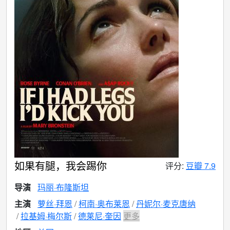
如果有腿，我会踢你
评分:
豆瓣 7.9
导演
玛丽·布隆斯坦
主演
萝丝·拜恩
柯南·奥布莱恩
丹妮尔·麦克唐纳
拉基姆·梅尔斯
德莱尼·奎因
更多