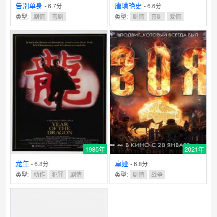
告别单身
唐璜艳史
- 6.7分
- 6.6分
类型:
剧情
喜剧
类型:
剧情
喜剧
爱情
1985年
2021年
龙年
卓娅
- 6.8分
- 6.8分
类型:
动作
犯罪
剧情
类型:
剧情
战争