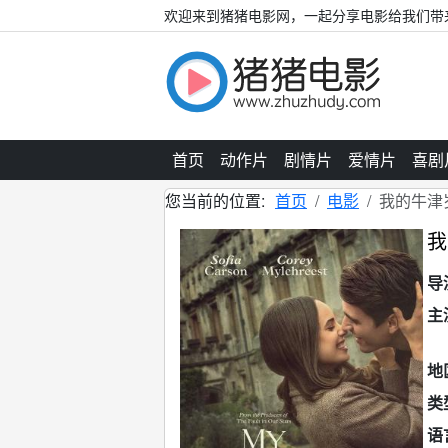
欢迎来到猪猪电影网，一起分享电影给我们带
首页
动作片
剧情片
爱情片
喜剧
您当前的位置:
首页
电影
我的牛津
我
导
主
地
类
语