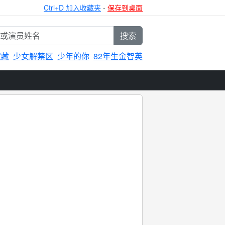
Ctrl+D 加入收藏夹
-
保存到桌面
搜索
宝藏
少女解禁区
少年的你
82年生金智英