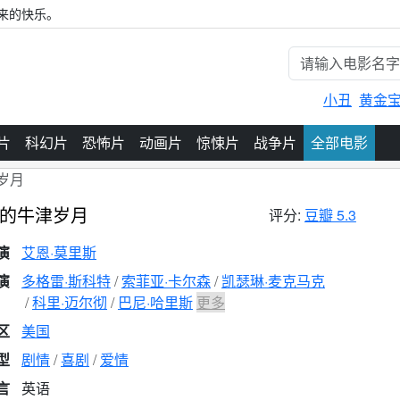
来的快乐。
小丑
黄金
片
科幻片
恐怖片
动画片
惊悚片
战争片
全部电影
岁月
的牛津岁月
评分:
豆瓣 5.3
演
艾恩·莫里斯
演
多格雷·斯科特
索菲亚·卡尔森
凯瑟琳·麦克马克
科里·迈尔彻
巴尼·哈里斯
更多
区
美国
型
剧情
喜剧
爱情
言
英语