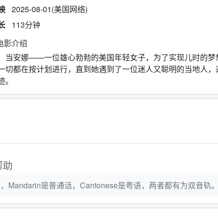
映
2025-08-01(美国网络)
长
113分钟
电影介绍
安娜——一位雄心勃勃的美国年轻女子，为了实现儿时的梦想
一切都在按计划进行，直到她遇到了一位迷人又聪明的当地人，
迹。
帮助
Mandarin是普通话，Cantonese是粤语，两者都有为双音轨