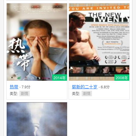
2014年
2008年
热带
崭新的二十岁
- 7.9分
- 6.8分
类型:
剧情
类型:
剧情