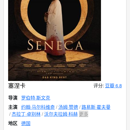
塞涅卡
评分:
豆瓣 6.8
导演
罗伯特·斯文克
主演
约翰·马尔科维奇
汤姆·赞德
路易斯·霍夫曼
杰拉丁·卓别林
沃尔夫拉姆·科赫
更多
地区
德国