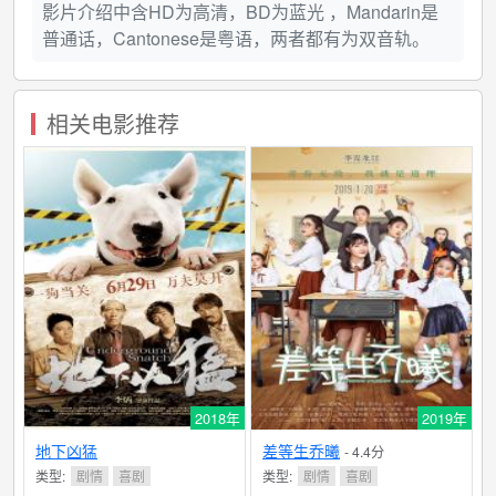
影片介绍中含HD为高清，BD为蓝光 ，Mandarin是
普通话，Cantonese是粤语，两者都有为双音轨。
相关电影推荐
2018年
2019年
地下凶猛
差等生乔曦
- 4.4分
类型:
剧情
喜剧
类型:
剧情
喜剧