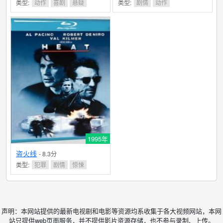
类型:
动作
喜剧
悬疑
类型:
剧情
动作
1995年
盗火线
- 8.3分
类型:
犯罪
剧情
惊悚
声明：本网站提供的最新电视剧和电影等资源均系收集于各大视频网站，本网
站只提供web页面服务，并不提供影片资源存储，也不参与录制、上传。