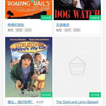
1924年
1996年
咆哮的铁轨
天谴难逃
类型:
剧情
动作
类型:
动作
惊悚
2000年
1976年
猪头，我的车咧？
The Devil and Leroy Bassett
- 6.2分