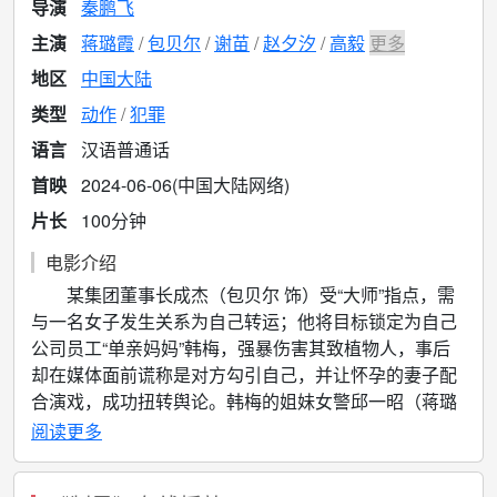
导演
秦鹏飞
主演
蒋璐霞
包贝尔
谢苗
赵夕汐
高毅
更多
地区
中国大陆
类型
动作
犯罪
语言
汉语普通话
首映
2024-06-06(中国大陆网络)
片长
100分钟
电影介绍
某集团董事长成杰（包贝尔 饰）受“大师”指点，需
与一名女子发生关系为自己转运；他将目标锁定为自己
公司员工“单亲妈妈”韩梅，强暴伤害其致植物人，事后
却在媒体面前谎称是对方勾引自己，并让怀孕的妻子配
合演戏，成功扭转舆论。韩梅的姐妹女警邱一昭（蒋璐
霞 饰）坚信成杰在说谎并开启调查，在取证过程中受到
阅读更多
恶势力的重重阻碍，而成杰人面兽心的丑恶面目也逐渐
浮出水面，为姐妹也为正义，即便步步身陷险境，她仍