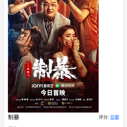
制暴
评分:
豆瓣