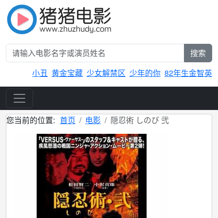
搜索
小丑
黄金宝藏
少女解禁区
少年的你
82年生金智英
您当前的位置:
首页
电影
隠忍術 しのび 弐