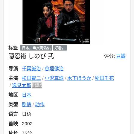
标签:
日本，幽灵哥佑佑
好看。
隠忍術 しのび 弐
评分:
豆瓣
导演
千葉誠治
谷垣健治
主演
松田賢二
小沢真珠
木下ほうか
稲田千花
逸見太郎
更多
地区
日本
类型
剧情
动作
语言
日语
首映
2002
片长
75分