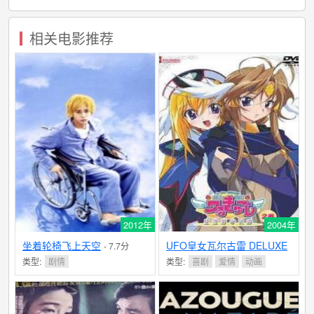
相关电影推荐
2012年
2004年
坐着轮椅飞上天空
UFO皇女瓦尔古雷 DELUXE
- 7.7分
类型:
剧情
类型:
喜剧
爱情
动画