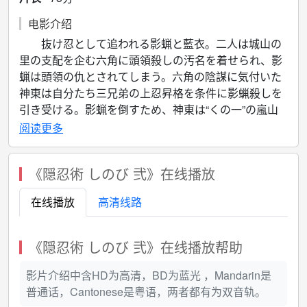
电影介绍
抜け忍として追われる影蝋と藍衣。二人は城山の
里の支配を企む六角に頭領殺しの汚名を着せられ、影
蝋は頭領の仇とされてしまう。六角の陰謀に気付いた
神東は自分たち三兄弟の上忍昇格を条件に影蝋殺しを
引き受ける。影蝋を倒すため、神東は“くの一”の嵐山
と手を組み“忍び殺し”の異名をもつ狂犬・神西を捨て
阅读更多
駒にして襲い掛かる…。
《隠忍術 しのび 弐》在线播放
在线播放
高清线路
《隠忍術 しのび 弐》在线播放帮助
影片介绍中含HD为高清，BD为蓝光 ，Mandarin是
普通话，Cantonese是粤语，两者都有为双音轨。