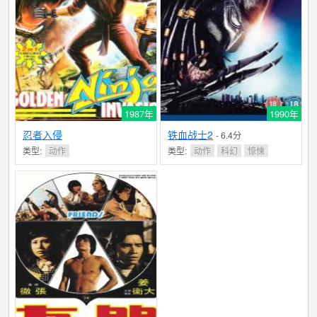
1987年
1990年
忍者入侵
铁血战士2
- 6.4分
类型:
动作
类型:
动作
科幻
惊悚