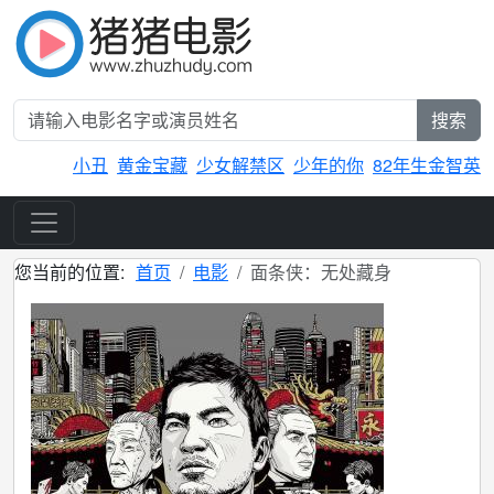
搜索
小丑
黄金宝藏
少女解禁区
少年的你
82年生金智英
您当前的位置:
首页
电影
面条侠：无处藏身