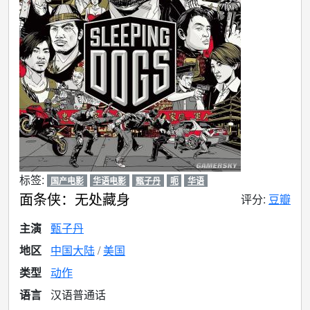
标签:
国产电影
华语电影
甄子丹
呃
华语
面条侠：无处藏身
评分:
豆瓣
主演
甄子丹
地区
中国大陆
美国
类型
动作
语言
汉语普通话