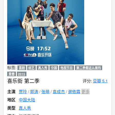
标签:
喜剧
综艺
真人秀
中国
电视节目
第二季都这么差吗
青春
2015
喜乐街 第二季
评分:
豆瓣 5.1
主演
贾玲
郭涛
张萌
袁成杰
谢依霖
更多
地区
中国大陆
类型
真人秀