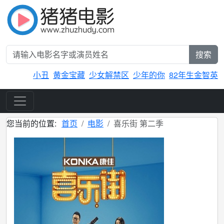
搜索
小丑
黄金宝藏
少女解禁区
少年的你
82年生金智英
您当前的位置:
首页
电影
喜乐街 第二季