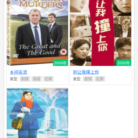
2009年
2000年
乡间名流
别让我撞上你
类型:
剧情
悬疑
犯罪
类型:
剧情
犯罪