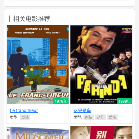
相关电影推荐
1978年
1989年
Le franc-tireur
这只是鸟
类型:
剧情
类型:
剧情
动作
爱情