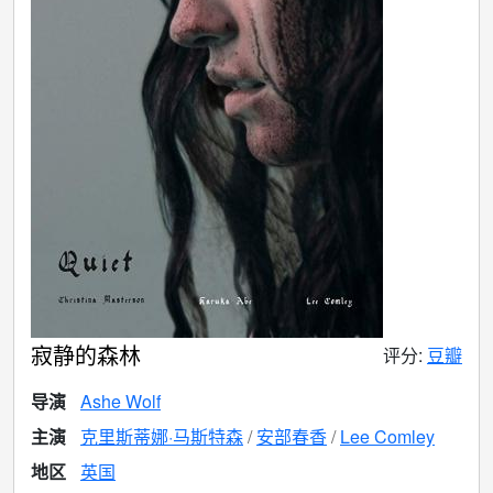
寂静的森林
评分:
豆瓣
导演
Ashe Wolf
主演
克里斯蒂娜·马斯特森
安部春香
Lee Comley
地区
英国