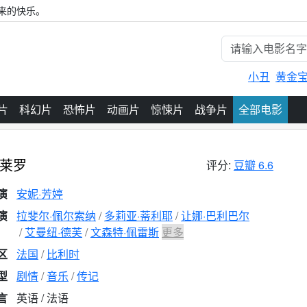
来的快乐。
小丑
黄金
片
科幻片
恐怖片
动画片
惊悚片
战争片
全部电影
莱罗
评分:
豆瓣 6.6
演
安妮·芳婷
演
拉斐尔·佩尔索纳
多莉亚·蒂利耶
让娜·巴利巴尔
艾曼纽·德芙
文森特·佩雷斯
更多
区
法国
比利时
型
剧情
音乐
传记
言
英语 / 法语