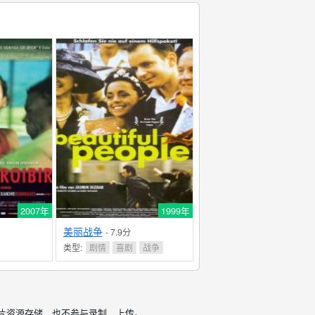
2007年
1999年
美丽战争
- 7.9分
类型:
剧情
喜剧
战争
片资源存储，也不参与录制、上传。