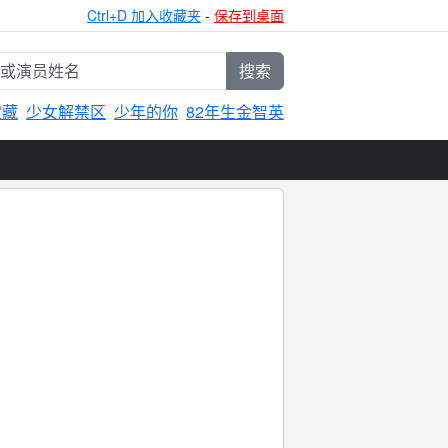
Ctrl+D 加入收藏夹
-
保存到桌面
搜索
宝藏
少女解禁区
少年的你
82年生金智英