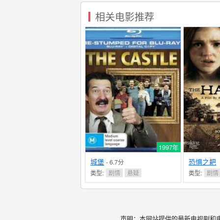
相关电影推荐
1997年
城堡
恐惧之耙
- 6.7分
类型:
剧情
悬疑
类型:
剧情
声明：本网站提供的最新电视剧和