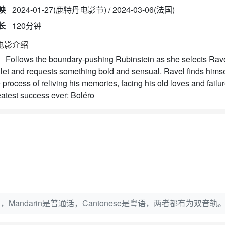
映
2024-01-27(鹿特丹电影节) / 2024-03-06(法国)
长
120分钟
电影介绍
llows the boundary-pushing Rubinstein as she selects Ravel 
llet and requests something bold and sensual. Ravel finds himsel
 process of reliving his memories, facing his old loves and fail
eatest success ever: Boléro
Mandarin是普通话，Cantonese是粤语，两者都有为双音轨