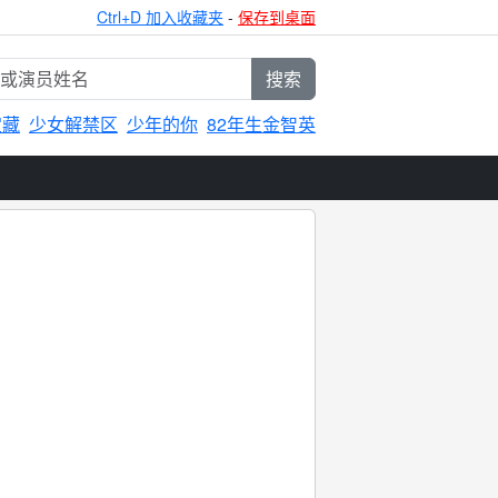
Ctrl+D 加入收藏夹
-
保存到桌面
搜索
宝藏
少女解禁区
少年的你
82年生金智英