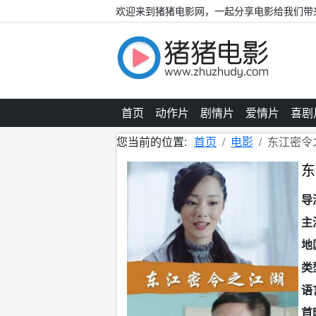
欢迎来到猪猪电影网，一起分享电影给我们带
首页
动作片
剧情片
爱情片
喜剧
您当前的位置:
首页
电影
东江密令
东
导
主
地
类
语
首