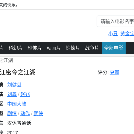
来的快乐。
小丑
黄金
片
科幻片
恐怖片
动画片
惊悚片
战争片
全部电影
之江湖
江密令之江湖
评分:
豆瓣
演
刘健魁
演
刘鑫
赵兆
区
中国大陆
型
剧情
动作
武侠
言
汉语普通话
映
2017