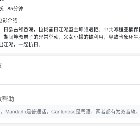
长
85分钟
电影介绍
欲占领香港，拉拢昔日江湖盟主坤叔遭拒。中共派程亚楠保护
，期间坤叔弟子的异常举动，义女小蝶的被利用，导致险象环生
出江湖，一起抗日。
放
放帮助
Mandarin是普通话，Cantonese是粤语，两者都有为双音轨