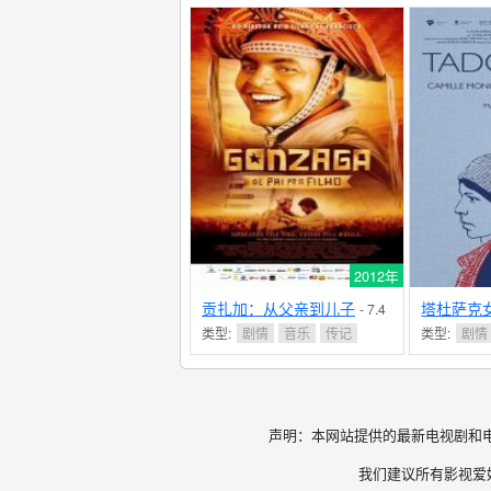
2012年
贡扎加：从父亲到儿子
塔杜萨克
- 7.4
分
类型:
剧情
音乐
传记
类型:
剧情
声明：本网站提供的最新电视剧和
我们建议所有影视爱好者