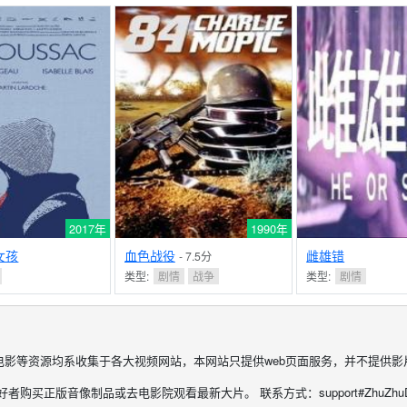
2017年
1990年
女孩
血色战役
雌雄错
- 7.5分
类型:
剧情
战争
类型:
剧情
电影等资源均系收集于各大视频网站，本网站只提供web页面服务，并不提供影
购买正版音像制品或去电影院观看最新大片。 联系方式：support#ZhuZhuDY