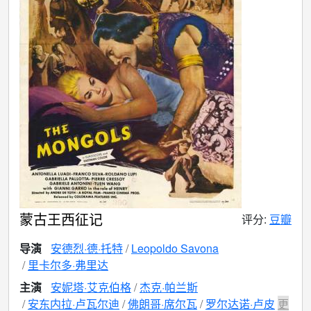
蒙古王西征记
评分:
豆瓣
导演
安德烈·德·托特
Leopoldo Savona
里卡尔多·弗里达
主演
安妮塔·艾克伯格
杰克·帕兰斯
安东内拉·卢瓦尔迪
佛朗哥·席尔瓦
罗尔达诺·卢皮
更