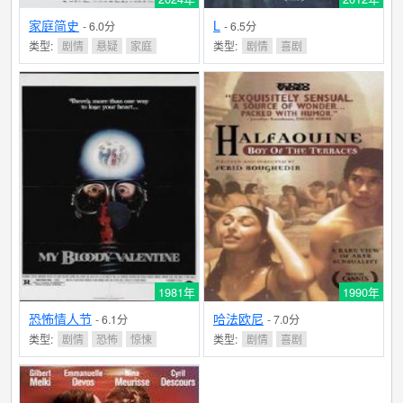
家庭简史
L
- 6.0分
- 6.5分
类型:
剧情
悬疑
家庭
类型:
剧情
喜剧
1981年
1990年
恐怖情人节
哈法欧尼
- 6.1分
- 7.0分
类型:
剧情
恐怖
惊悚
类型:
剧情
喜剧