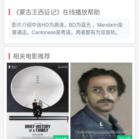
《蒙古王西征记》在线播放帮助
影片介绍中含HD为高清，BD为蓝光 ，Mandarin是
普通话，Cantonese是粤语，两者都有为双音轨。
相关电影推荐
2024年
2012年