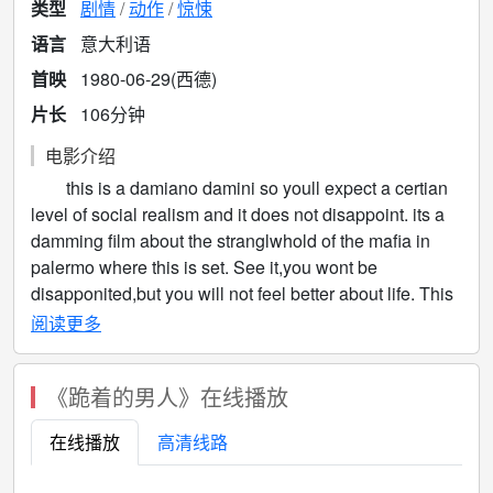
类型
剧情
动作
惊悚
语言
意大利语
首映
1980-06-29(西德)
片长
106分钟
电影介绍
this is a damiano damini so youll expect a certian
level of social realism and it does not disappoint. its a
damming film about the stranglwhold of the mafia in
palermo where this is set. See it,you wont be
disapponited,but you will not feel better about life. This
is not fantasy godfather stuff but the real hopeless raw
阅读更多
variety. In a funny way its a hym to humanity. Palermo
looks really awful and down at heel. wonderful score
《跪着的男人》在线播放
out of 10 a nine.
在线播放
高清线路