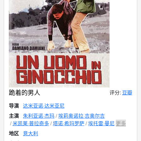
跪着的男人
评分:
豆瓣
导演
达米亚诺·达米亚尼
主演
朱利亚诺·杰玛
埃莉奥诺拉·吉奥尔吉
米凯莱·普拉奇多
塔诺·希玛罗萨
埃托雷·曼尼
更多
地区
意大利