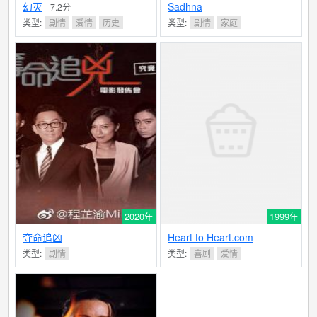
幻灭
Sadhna
- 7.2分
类型:
剧情
爱情
历史
类型:
剧情
家庭
2020年
1999年
夺命追凶
Heart to Heart.com
类型:
剧情
类型:
喜剧
爱情