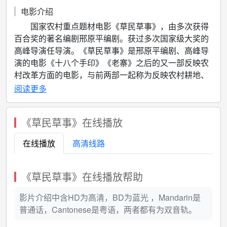
电影介绍
国家农村重点题材电影《草民草事》，由多次获得
百合奖的著名编剧邢原平编剧。获过多次国家级大奖的
高峰导演任导演。《草民草事》是邢原平编剧、高峰导
演的电影《十八个手印》《老寨》之后的又一部反映农
村改革方面的电影，与前两部一起称为反映农村耕地、
基层民主题材影片三部曲。《十八个手印》《老寨》获
阅读更多
得金鸡奖、华表奖等多项大奖。
《草民草事》在线播放
在线播放
高清线路
《草民草事》在线播放帮助
影片介绍中含HD为高清，BD为蓝光 ，Mandarin是
普通话，Cantonese是粤语，两者都有为双音轨。