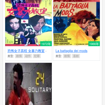
1972年
1966年
恐怖女子高校 女暴力教室
La battaglia dei mods
-
6.0分
类型:
剧情
动作
犯罪
类型:
剧情
喜剧