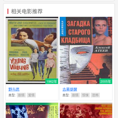
相关电影推荐
1962年
2005年
野与愿
古墓提醒
类型:
剧情
爱情
类型:
剧情
惊悚
恐怖