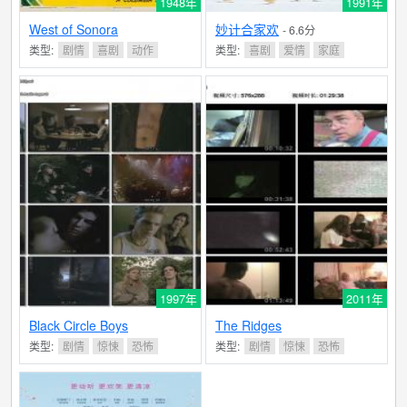
1948年
1991年
West of Sonora
妙计合家欢
- 6.6分
类型:
剧情
喜剧
动作
类型:
喜剧
爱情
家庭
1997年
2011年
Black Circle Boys
The Ridges
类型:
剧情
惊悚
恐怖
类型:
剧情
惊悚
恐怖