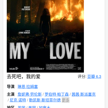
去死吧，我的爱
评分:
豆瓣 6.3
导演
琳恩·拉姆塞
主演
詹妮弗·劳伦斯
罗伯特·帕丁森
茜茜·斯派塞克
尼克·诺特
勒凯斯·斯坦菲尔德
更多
地区
英国
美国
加拿大