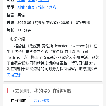
类型
剧情
喜剧
惊悚
恐怖
语言
英语
首映
2025-05-17(戛纳电影节) / 2025-11-07(美国)
片长
118分钟
电影介绍
格蕾丝（詹妮弗·劳伦斯 Jennifer Lawrence 饰）在
生下孩子后与丈夫杰克森（罗伯特·帕丁森 Robert
Pattinson 饰）搬回了杰克森的老家蒙大拿州生活，迷失
于自我身份认同和精神崩溃的格蕾丝，行为日渐脱序，
她在徘徊于现实边缘的同时努力保持理智，也愈加执著
于对爱的追求……
阅读更多
该片改编自阿丽亚娜·哈维茨的同名小说。
《去死吧，我的爱》在线播放
在线播放
高清线路