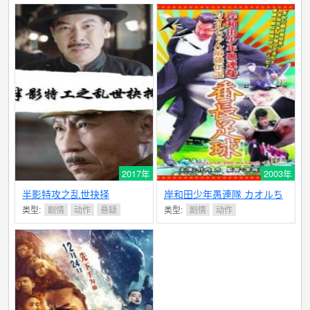
2017年
2003年
半影特攻之乱世抉择
岸和田少年愚連隊 カオルち
ゃん最強伝説 番長足球（ば
类型:
剧情
动作
悬疑
类型:
剧情
动作
んちょうサッカー）