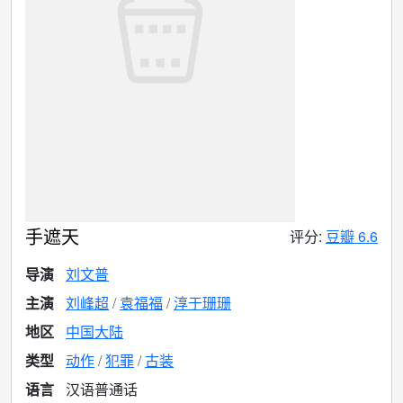
手遮天
评分:
豆瓣 6.6
导演
刘文普
主演
刘峰超
袁福福
淳于珊珊
地区
中国大陆
类型
动作
犯罪
古装
语言
汉语普通话