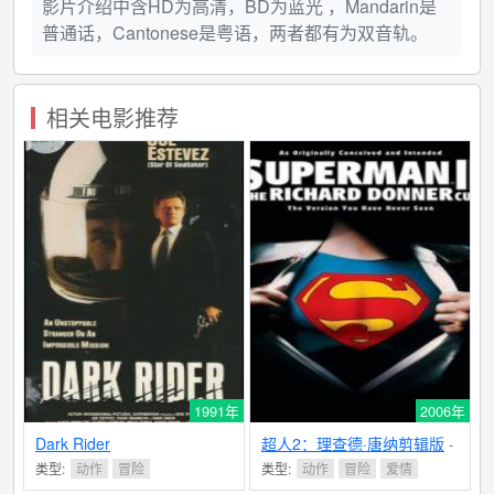
影片介绍中含HD为高清，BD为蓝光 ，Mandarin是
普通话，Cantonese是粤语，两者都有为双音轨。
相关电影推荐
1991年
2006年
Dark Rider
超人2：理查德·唐纳剪辑版
-
6.8分
类型:
动作
冒险
类型:
动作
冒险
爱情