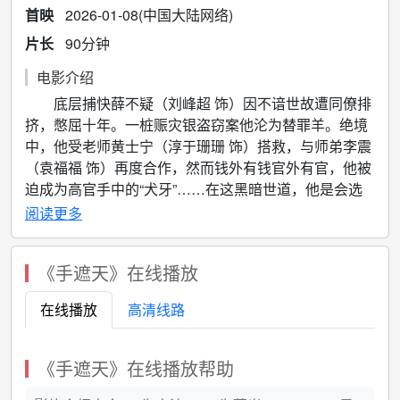
首映
2026-01-08(中国大陆网络)
片长
90分钟
电影介绍
底层捕快薛不疑（刘峰超 饰）因不谙世故遭同僚排
挤，憋屈十年。一桩赈灾银盗窃案他沦为替罪羊。绝境
中，他受老师黄士宁（淳于珊珊 饰）搭救，与师弟李震
（袁福福 饰）再度合作，然而钱外有钱官外有官，他被
迫成为高官手中的“犬牙”……在这黑暗世道，他是会选
择做一只听话的鹰犬，还是挣脱这巨 手成为啄天之鹰？
阅读更多
《手遮天》在线播放
在线播放
高清线路
《手遮天》在线播放帮助