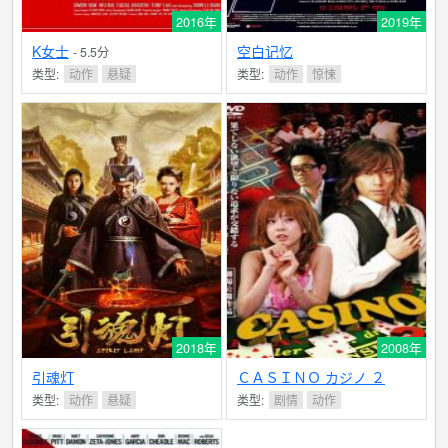
2016年
2019年
K女士
空白记忆
- 5.5分
类型:
动作
悬疑
类型:
动作
惊悚
2018年
2008年
引魂灯
ＣＡＳＩＮＯ カジノ ２
类型:
动作
悬疑
类型:
剧情
动作