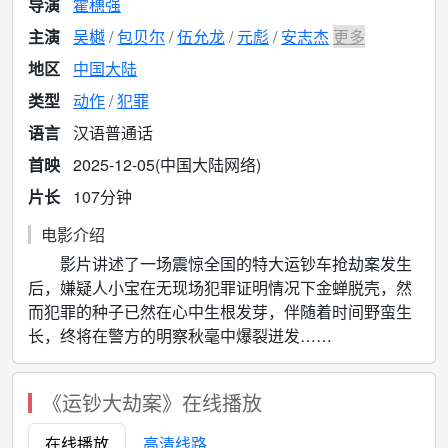
导演
霍穗强
主演
吴樾
包贝尔
伍允龙
元彪
安志杰
更多
地区
中国大陆
类型
动作
犯罪
语言
汉语普通话
首映
2025-12-05(中国大陆网络)
片长
107分钟
电影介绍
影片讲述了一场震惊全国的特大运钞车抢劫案发生
后，嫌疑人小宝在无现场犯罪证明情况下金蝉脱壳，然
而犯罪的种子已然在心中生根发芽，伴随着时间野蛮生
长，终将在警方的明察秋毫中爆裂迸发……
《运钞大劫案》在线播放
在线播放
高清线路