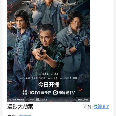
运钞大劫案
评分:
豆瓣 5.7