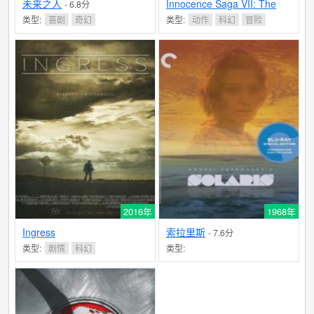
未来之人
Innocence Saga VII: The
- 6.8分
Desert Rose
类型:
喜剧
奇幻
类型:
动作
科幻
冒险
2016年
1968年
Ingress
索拉里斯
- 7.6分
类型:
剧情
科幻
类型: