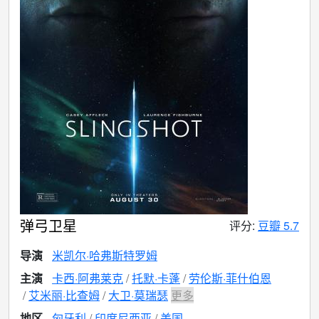
弹弓卫星
评分:
豆瓣 5.7
导演
米凯尔·哈弗斯特罗姆
主演
卡西·阿弗莱克
托默·卡蓬
劳伦斯·菲什伯恩
艾米丽·比查姆
大卫·莫瑞瑟
更多
地区
匈牙利
印度尼西亚
美国