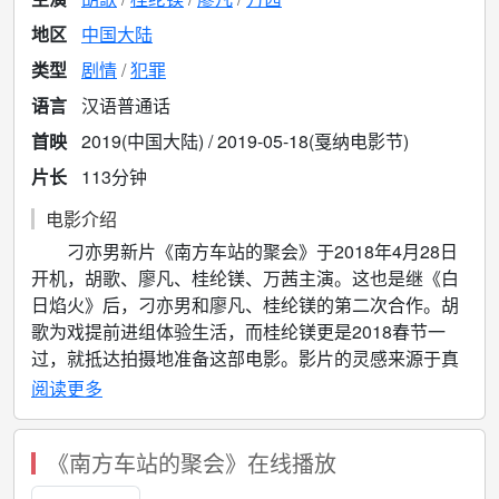
地区
中国大陆
类型
剧情
犯罪
语言
汉语普通话
首映
2019(中国大陆) / 2019-05-18(戛纳电影节)
片长
113分钟
电影介绍
刁亦男新片《南方车站的聚会》于2018年4月28日
开机，胡歌、廖凡、桂纶镁、万茜主演。这也是继《白
日焰火》后，刁亦男和廖凡、桂纶镁的第二次合作。胡
歌为戏提前进组体验生活，而桂纶镁更是2018春节一
过，就抵达拍摄地准备这部电影。影片的灵感来源于真
实新闻事件，将讲述一个小偷在被追捕的过程中绝望地
阅读更多
寻求救赎的故事。
《南方车站的聚会》在线播放