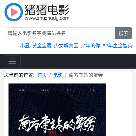
搜索
小丑
黄金宝藏
少女解禁区
少年的你
82年生金智英
您当前的位置:
首页
电影
南方车站的聚会