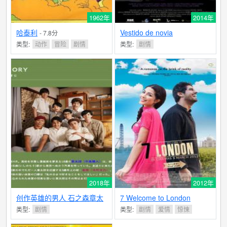
1962年
2014年
哈泰利
Vestido de novia
- 7.8分
类型:
动作
冒险
剧情
类型:
剧情
2018年
2012年
创作英雄的男人 石之森章太
7 Welcome to London
郎
- 7.2分
类型:
剧情
类型:
剧情
爱情
惊悚