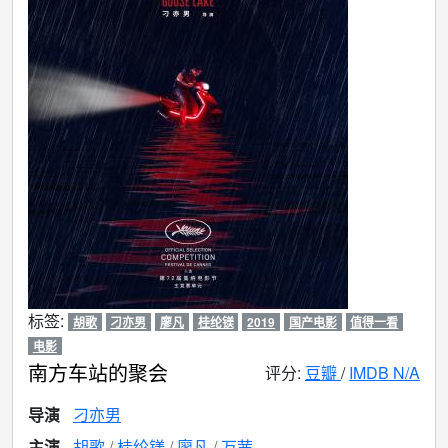
标签:
胡歌
刁亦男
廖凡
桂纶镁
2019
国产电影
值得一看
电影
南方车站的聚会
评分:
豆瓣
/
IMDB N/A
导演
刁亦男
主演
胡歌
桂纶镁
廖凡
万茜