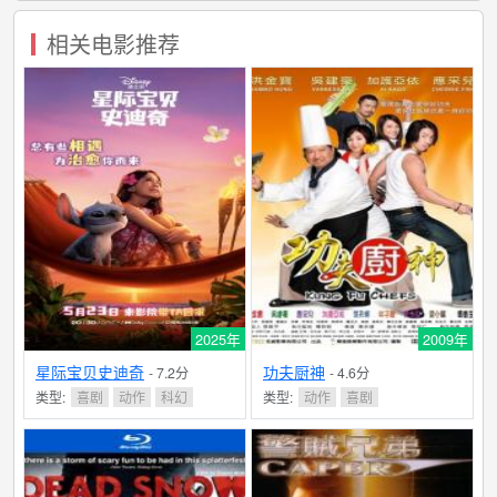
相关电影推荐
2025年
2009年
星际宝贝史迪奇
功夫厨神
- 7.2分
- 4.6分
类型:
喜剧
动作
科幻
类型:
动作
喜剧