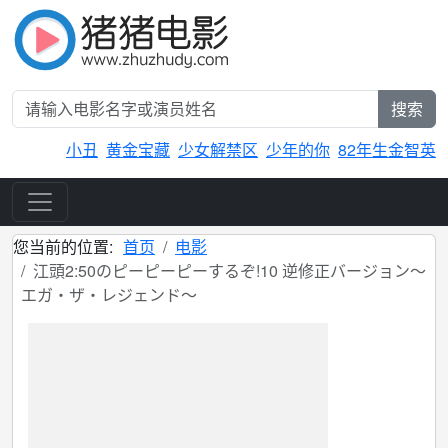
搜索
小丑
黄金宝藏
少女解禁区
少年的你
82年生金智英
您当前的位置:
首页
电影
江頭2:50のピーピーピーするぞ!10 逆修正バージョン～
エガ・ザ・レジェンド～