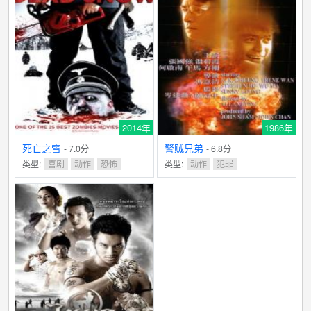
2014年
1986年
死亡之雪
警贼兄弟
- 7.0分
- 6.8分
类型:
喜剧
动作
恐怖
类型:
动作
犯罪