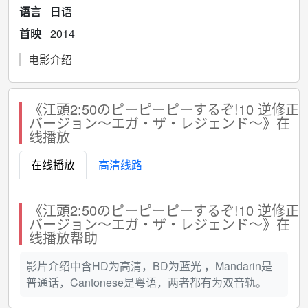
语言
日语
首映
2014
电影介绍
《江頭2:50のピーピーピーするぞ!10 逆修正
バージョン～エガ・ザ・レジェンド～》在
线播放
在线播放
高清线路
《江頭2:50のピーピーピーするぞ!10 逆修正
バージョン～エガ・ザ・レジェンド～》在
线播放帮助
影片介绍中含HD为高清，BD为蓝光 ，Mandarin是
普通话，Cantonese是粤语，两者都有为双音轨。