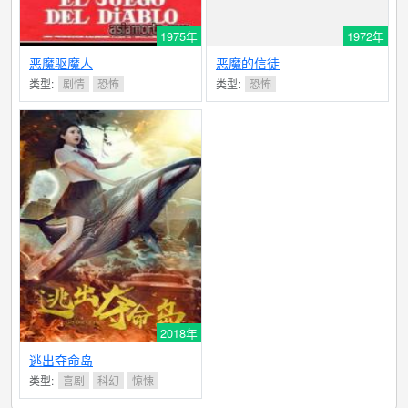
1975年
1972年
恶魔驱魔人
恶魔的信徒
类型:
剧情
恐怖
类型:
恐怖
2018年
逃出夺命岛
类型:
喜剧
科幻
惊悚