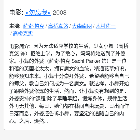
电影:
«勿忘我»
2008
主演:
萨奇·帕克
高桥真悠
大森南朋
木村佑一
高桥克实
因为无法适应学校的生活，少女小舞（高桥
电影简介:
真悠 饰）拒绝上学，为了散心，妈妈将她送到了外婆
家。小舞的外婆（萨奇·帕克 Sachi Parker 饰）是一位
和蔼的英国老太太，拥有魔女的血统，精通花草知识，
能够预知未来。小舞十分崇拜外婆，希望她能够当自己
的师父，教自己如何成为一名魔女。就这样，小舞开始
了跟随外婆修炼的生活，然而，让小舞没有想到的是，
外婆安排的“课程”除了早睡早起，锻炼身体，规律生活
外再无其他，每日，她们都在林间自由玩耍，日出而作
日落而息，外婆还告诉小舞，要坚定的追随自己的内
心。之后，焕然...