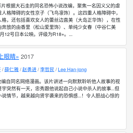
影片根据大石圭的同名恐怖小说改编，聚焦一名因义父的虐
重人格障碍的女性京子（飞鸟凛饰）。这四重人格障碍中，
人格，还包括喜欢女人的蕾丝边直美（大岛正华饰），在性
由奔放的由香里（松山爱里饰）、单纯少女春（中谷仁美
12号日本公映。评级为R18+。...
上眼睛»
2017
玗
薛仁雅
赵勇进
李哲民
Lee Han-jong
改编自同名网络漫画。该片讲述一向默默聆听他人故事的视
宇突然有一天，忠秀跟他说起自己小说中杀人的故事...但
说情节，越来越向贤宇袭来的恐惧感...！令人胆战心惊的