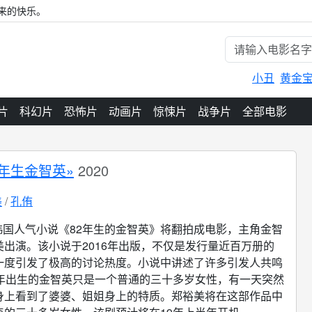
来的快乐。
小丑
黄金
片
科幻片
恐怖片
动画片
惊悚片
战争片
全部电影
2年生金智英»
2020
美
孔侑
韩国人气小说《82年生的金智英》将翻拍成电影，主角金智
美出演。该小说于2016年出版，不仅是发行量近百万册的
一度引发了极高的讨论热度。小说中讲述了许多引发人共鸣
2年出生的金智英只是一个普通的三十多岁女性，有一天突然
身上看到了婆婆、姐姐身上的特质。郑裕美将在这部作品中