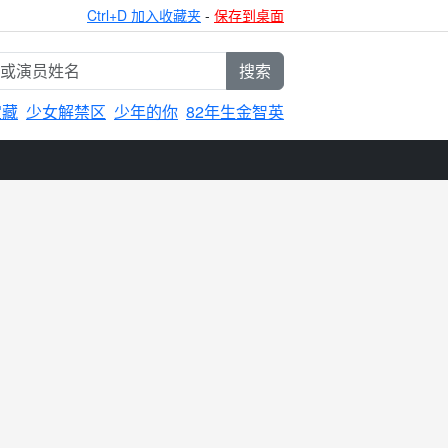
Ctrl+D 加入收藏夹
-
保存到桌面
搜索
宝藏
少女解禁区
少年的你
82年生金智英