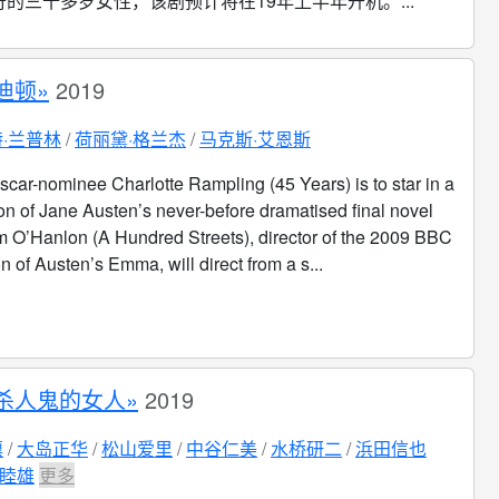
的三十多岁女性，该剧预计将在19年上半年开机。...
迪顿»
2019
·兰普林
荷丽黛·格兰杰
马克斯·艾恩斯
scar-nominee Charlotte Rampling (45 Years) is to star in a
ion of Jane Austen’s never-before dramatised final novel
m O’Hanlon (A Hundred Streets), director of the 2009 BBC
 of Austen’s Emma, will direct from a s...
杀人鬼的女人»
2019
凛
大岛正华
松山爱里
中谷仁美
水桥研二
浜田信也
睦雄
更多