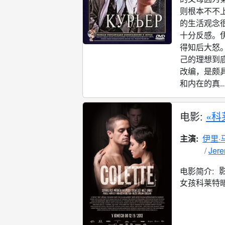
则根本不不
的生活观念
十分反感。
得知后大怒
己的理想到
改编，是颇
和内在的真..
电影:
«科
主演:
伊里·
Jere
电影简介:
女孩科莱特暗