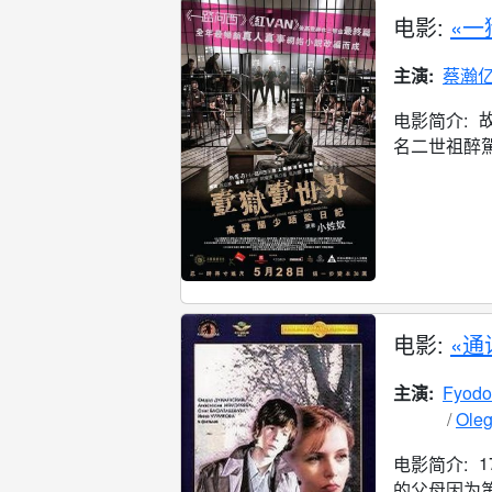
电影:
«一
主演:
蔡瀚
电影简介:
名二世祖醉駕
电影:
«通
主演:
Fyodo
Oleg
电影简介:
的父母因为