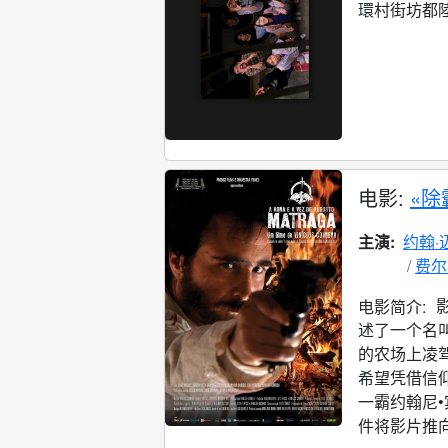
環村街坊都陸
电影:
«除
主演:
约翰·
费尔
电影简介:
述了一个名
的农场上凌
希望凭借信
一霸约翰尼
件将影片推向