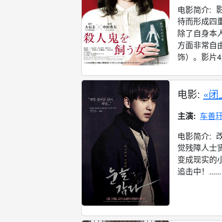
电影简介:
待而形成四
除了自身本
方面非常自
饰）。影片4月
电影:
«闭
主演:
车善
电影简介:
觉残障人士贤
变成现实的小
追击中！......