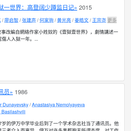
狱一世界：高登阔少蹲监日记»
2015
亿
廖启智
张建声
何家驹
黄光亮
姜皓文
王宗尧
更多
故事改編自網絡作家小姓奴的《壹獄壹世界》，劇情講述一
傷人入獄一年。...
讯员»
1986
r Dunayevsky
Anastasiya Nemolyayeva
 Basilashvili
17岁的伊万中学毕业后到了一个学术杂志社当了通讯员。他
第三者介入而离异。伊万对许多事都抱无所谓态度，对工作