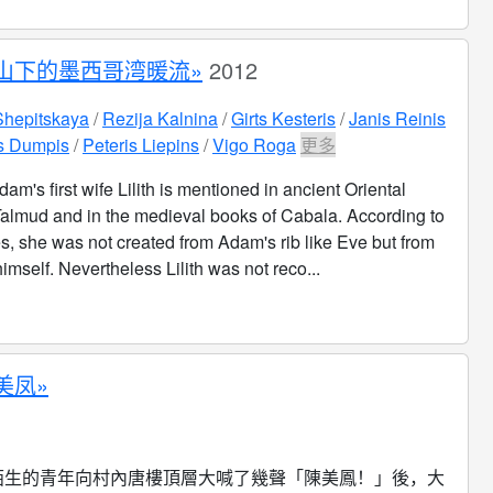
山下的墨西哥湾暖流»
2012
Shepitskaya
Rezija Kalnina
Girts Kesteris
Janis Reinis
s Dumpis
Peteris Liepins
Vigo Roga
更多
dam's first wife Lilith is mentioned in ancient Oriental
Talmud and in the medieval books of Cabala. According to
s, she was not created from Adam's rib like Eve but from
himself. Nevertheless Lilith was not reco...
美凤»
陌生的青年向村內唐樓頂層大喊了幾聲「陳美鳳！」後，大