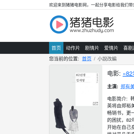
欢迎来到猪猪电影网，一起分享电影给我们带
首页
动作片
剧情片
爱情片
喜剧
您当前的位置:
首页
小說改編
电影:
«8
主演:
郑有
电影简介:
英将由郑裕
畅销书，更
的困扰，8
开始在自己