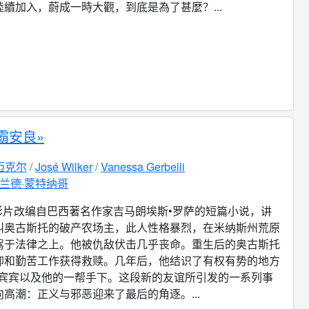
續加入，蔚成一時大觀，到底是為了甚麼？...
霸安良»
迈克尔
José Wilker
Vanessa Gerbelli
兰德·蒙特纳哥
影片改编自巴西著名作家吉马朗埃斯•罗萨的短篇小说，讲
叫奥古斯托的破产农场主，此人性格暴烈，在米纳斯州荒原
驾于法律之上。他被仇敌伏击几乎丧命。重生后的奥古斯托
仰和勤苦工作获得救赎。几年后，他结识了有权有势的地方
•宾宾以及他的一帮手下。这段新的友谊所引发的一系列事
高潮：正义与邪恶迎来了最后的角逐。...