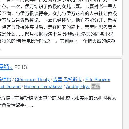
上心。一次，伊万结识了教授的女儿卡嘉。卡嘉对老一辈人
很不满，与伊万很谈得来。女儿与伊万这样的人来往让教授
伊万故意告诉教授说，卜嘉已经怀孕，他们不能分开，教授
。伊万与教授冲突过后，走在回家的路上，苦苦地思考着自
底是什么……影片根据导演卡兰·沙赫纳扎洛夫的同名小说
具特色的“青年电影”作品之一。它刻画了一个把天然的纯净
.
莱特»
2013
马德尔
Clémence Thioly
吉里·巴托斯卡
Eric Bouwer
mi Durand
Helena Dvoráková
Andrej Hryc
更多
影片描写在奥斯维辛集中营的囚犯威尼和美丽的比利时犹太
恋爱情故事。...