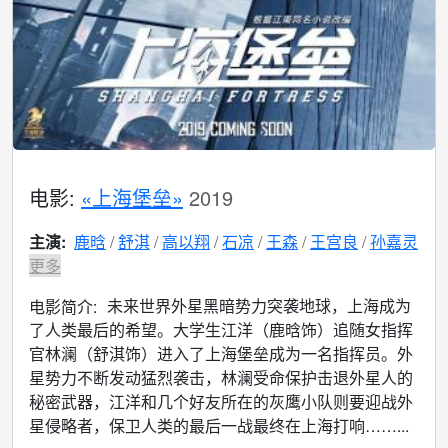
电影:
«上海堡垒»
2019
主演:
鹿晗
舒淇
高以翔
石凉
王森
王宫良
孙嘉灵
更多
未来世界外星黑暗势力突袭地球，上海成为
电影简介:
了人类最后的希望。大学生江洋（鹿晗饰）追随女指挥
官林澜（舒淇饰）进入了上海堡垒成为一名指挥员。外
星势力不断发动猛烈袭击，林澜受命保护击退外星人的
秘密武器，江洋和几个好友所在的灰鹰小队则要迎战外
星侵略者，保卫人类的最后一战最终在上海打响……...