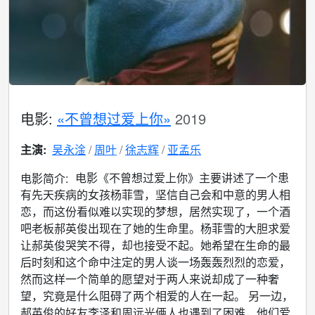
电影:
«不曾想过爱上你»
2019
主演:
吴永淦
周叶
徐志辉
亚孟乐
电影《不曾想过爱上你》主要讲述了一个患
电影简介:
有先天疾病的女孩杨菲雪，坚信自己会和中意的男人相
恋，而这份看似难以实现的梦想，居然实现了，一个酒
吧老板郝英俊出现在了她的生命里。杨菲雪的大胆求爱
让郝英俊哭笑不得，却也接受不起。她希望在生命的最
后时刻和这个命中注定的男人谈一场轰轰烈烈的恋爱，
然而这样一个简单的愿望对于两人来说却成了一种奢
望，究竟是什么阻碍了两个相爱的人在一起。 另一边，
郝英俊的好友李泽和周远光俩人也遇到了困难，他们爱