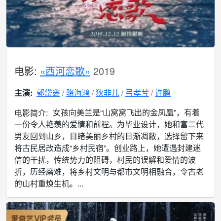
电影:
«西河恋歌»
2019
主演:
郭岱鑫
骆海鸿
狄非儿
弓孝兮
许鹏
女孩向美兰是“山窝窝飞出的金凤凰”，有着
电影简介:
一份令人艳羡的爱情和前程。为毕业设计，她和富二代
男友回到山乡，目睹美丽乡村的日渐凋敝，选择留下来
将古民居改造成“乡村民宿”。创业路上，她遭遇封建迷
信的干扰，传统势力的阻碍，村民的误解和爱情的波
折，历经磨难，将乡村文明与都市文明相融合，令古老
的山村重焕生机。...