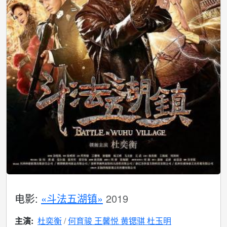
电影:
«斗法五湖镇»
2019
主演:
杜奕衡
何育骏 王馨悦 黄锶骐 杜玉明