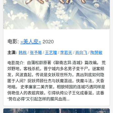
电影:
«美人皮»
2020
主演:
韩栋
张予曦
王艺曈
李若天
肖向飞
陶慧敏
由蒲松龄原著《聊斋志异.连城》篇改编。 荒
电影简介:
郊野地，客栈杀机，晋宁城内多名男子变干尸。谜案频
发，风波直起，传说是女妖现世所为，真凶到底如何隐
匿于人间？捉妖师顾仕杰与妖魔混战，侠魔斗法，天昏
地暗。 史孝廉家二美齐聚，相貌倾国的连城巧遇同样是
俏艳佳人的表姐宾娘，引得纨绔公子王化成垂涎，这番
“势在必得”又引起怎样的腥风血雨...