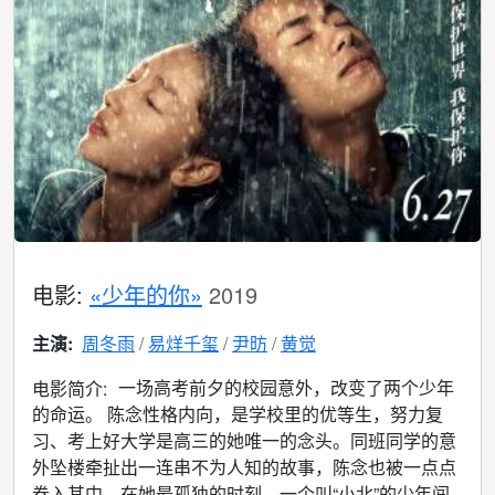
电影:
«少年的你»
2019
主演:
周冬雨
易烊千玺
尹昉
黄觉
一场高考前夕的校园意外，改变了两个少年
电影简介:
的命运。 陈念性格内向，是学校里的优等生，努力复
习、考上好大学是高三的她唯一的念头。同班同学的意
外坠楼牵扯出一连串不为人知的故事，陈念也被一点点
卷入其中…在她最孤独的时刻，一个叫“小北”的少年闯