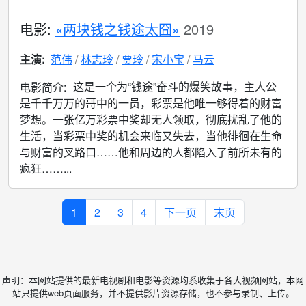
电影:
«两块钱之钱途太囧»
2019
主演:
范伟
林志玲
贾玲
宋小宝
马云
这是一个为“钱途”奋斗的爆笑故事，主人公
电影简介:
是千千万万的哥中的一员，彩票是他唯一够得着的财富
梦想。一张亿万彩票中奖却无人领取，彻底扰乱了他的
生活，当彩票中奖的机会来临又失去，当他徘徊在生命
与财富的叉路口……他和周边的人都陷入了前所未有的
疯狂……...
1
2
3
4
下一页
末页
声明：本网站提供的最新电视剧和电影等资源均系收集于各大视频网站，本网
站只提供web页面服务，并不提供影片资源存储，也不参与录制、上传。