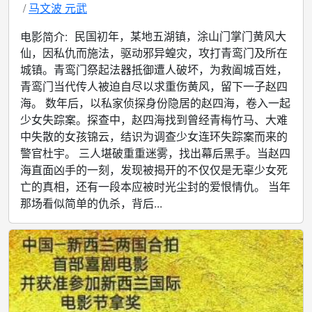
马文波 元武
民国初年，某地五湖镇，涂山门掌门黄风大
电影简介:
仙，因私仇而施法，驱动邪异蝗灾，攻打青鸾门及所在
城镇。青鸾门祭起法器抵御遭人破坏，为救阖城百姓，
青鸾门当代传人被迫自尽以求重伤黄风，留下一子赵四
海。 数年后，以私家侦探身份隐居的赵四海，卷入一起
少女失踪案。探查中，赵四海找到曾经青梅竹马、大难
中失散的女孩锦云，结识为调查少女连环失踪案而来的
警官杜宇。 三人堪破重重迷雾，找出幕后黑手。当赵四
海直面凶手的一刻，发现被揭开的不仅仅是无辜少女死
亡的真相，还有一段本应被时光尘封的爱恨情仇。 当年
那场看似简单的仇杀，背后...