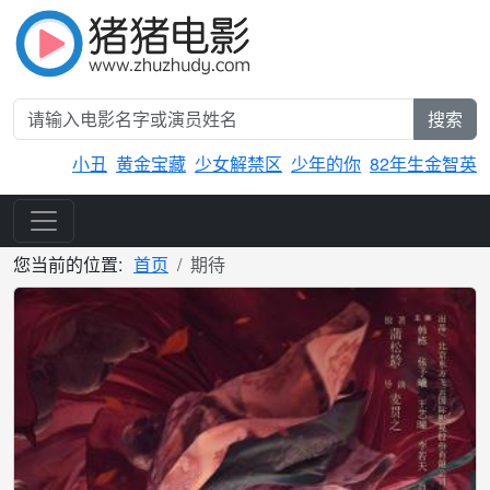
搜索
小丑
黄金宝藏
少女解禁区
少年的你
82年生金智英
您当前的位置:
首页
期待