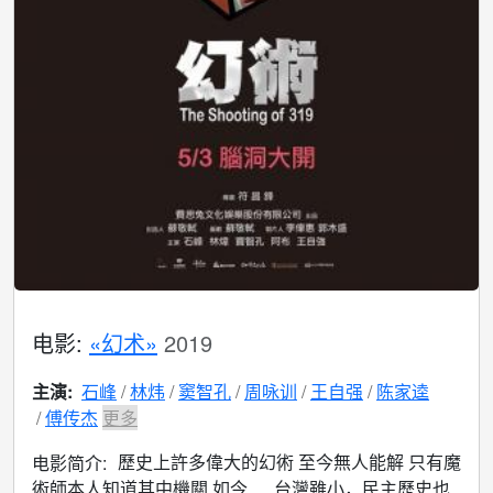
电影:
«幻术»
2019
主演:
石峰
林炜
窦智孔
周咏训
王自强
陈家逵
傅传杰
更多
歷史上許多偉大的幻術 至今無人能解 只有魔
电影简介:
術師本人知道其中機關 如今..... 台灣雖小，民主歷史也