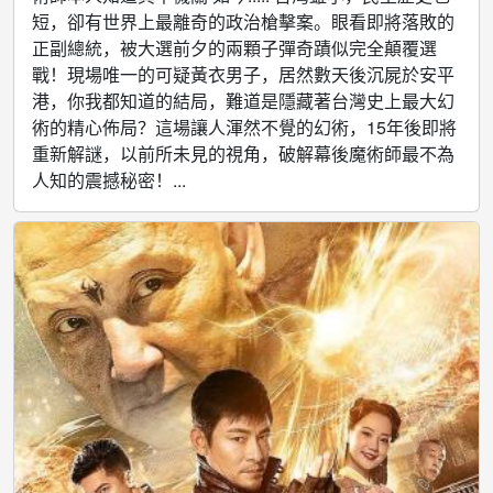
短，卻有世界上最離奇的政治槍擊案。眼看即將落敗的
正副總統，被大選前夕的兩顆子彈奇蹟似完全顛覆選
戰！現場唯一的可疑黃衣男子，居然數天後沉屍於安平
港，你我都知道的結局，難道是隱藏著台灣史上最大幻
術的精心佈局？這場讓人渾然不覺的幻術，15年後即將
重新解謎，以前所未見的視角，破解幕後魔術師最不為
人知的震撼秘密！...