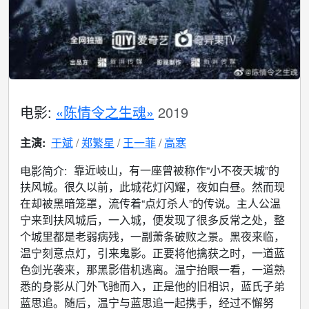
电影:
«陈情令之生魂»
2019
主演:
于斌
郑繁星
王一菲
高寒
靠近岐山，有一座曾被称作“小不夜天城”的
电影简介:
扶风城。很久以前，此城花灯闪耀，夜如白昼。然而现
在却被黑暗笼罩，流传着“点灯杀人”的传说。主人公温
宁来到扶风城后，一入城，便发现了很多反常之处，整
个城里都是老弱病残，一副萧条破败之景。黑夜来临，
温宁刻意点灯，引来鬼影。正要将他擒获之时，一道蓝
色剑光袭来，那黑影借机逃离。温宁抬眼一看，一道熟
悉的身影从门外飞驰而入，正是他的旧相识，蓝氏子弟
蓝思追。随后，温宁与蓝思追一起携手，经过不懈努