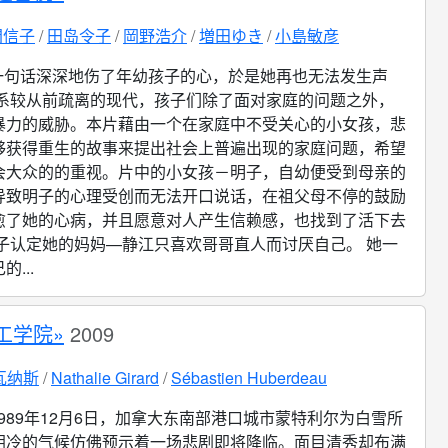
間信子
田岛令子
岡野浩介
増田ゆき
小島敏彦
一句话深深地伤了年幼孩子的心，於是她再也无法发生声
关系较从前疏离的现代，孩子们除了面对家庭的问题之外，
暴力的威胁。本片藉由一个在家庭中不受关心的小女孩，悲
够获得重生的故事来提出社会上普遍出现的家庭问题，希望
会大众的的重视。片中的小女孩－明子，自幼便受到母亲的
导致明子的心理受创而无法开口说话，在祖父母不停的鼓励
愈了她的心病，并且愿意对人产生信赖感，也找到了活下去
明子认定她的妈妈—静江只喜欢哥哥直人而讨厌自己。 她一
...
工学院»
2009
瓦纳斯
Nathalie Girard
Sébastien Huberdeau
1989年12月6日，加拿大东南部港口城市蒙特利尔为白雪所
阴冷的气候仿佛预示着一场悲剧即将降临。面目清秀却布满