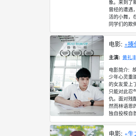
象。来到了
曾经的遭遇
活的小舞，
同学们的欺侮
电影:
«揍
主演:
黄礼
电影简介:
少年心灵重
的女友爱上
只能对此忍
仇。面对残
然而林语恩
独自投桉自首
电影:
«生