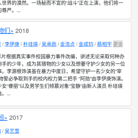
人世界的漠然。一场秘而不宣的“战斗”正在上演，他们将一
尊严。...
物们»
2018
根
李伊庚
朴珪瑛
吴承勋
金浩贞
金成钧
蔡相宇
更多
影片根据真实事件校园暴力事件改编，讲述无论采取何种办
到手的少年，成为其猎物的少女以及想要守护少女的另一位
事。李源根饰演虽在暴力中度日，希望守护一名少女的“宰
物誓必争取到手的校内权力第二把手 “阿勋”由李伊庚饰演。
女“睿丽”以及男学生们倾慕对象“宝静”由新人演员 朴珪瑛
...
蚓»
2017
均
吴艺雪