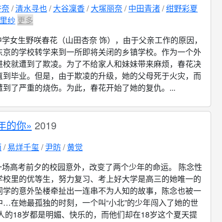
杏奈
清水寻也
大谷凜香
大塚丽奈
中田青渚
绀野彩夏
里纱
更多
中学女生野咲春花（山田杏奈 饰），由于父亲工作的原因，
东京的学校转学来到一所即将关闭的乡镇学校。作为一个外
进校就遭到了欺凌。为了不给家人和妹妹带来麻烦，春花决
直到毕业。但是，由于欺凌的升级，她的父母死于火灾，而
到了严重的烧伤。为此，春花开始了她的复仇。...
年的你»
2019
雨
易烊千玺
尹昉
黄觉
一场高考前夕的校园意外，改变了两个少年的命运。 陈念性
学校里的优等生，努力复习、考上好大学是高三的她唯一的
同学的意外坠楼牵扯出一连串不为人知的故事，陈念也被一
中…在她最孤独的时刻，一个叫“小北”的少年闯入了她的世
人的18岁都是明媚、快乐的，而他们却在18岁这个夏天提