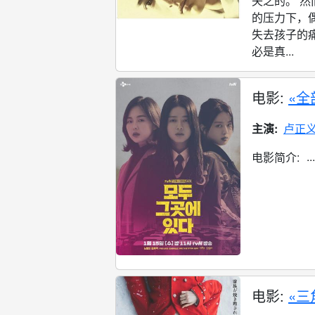
矢之的。 然
的压力下，
失去孩子的
必是真...
电影:
«全
主演:
卢正
...
电影简介:
电影:
«三