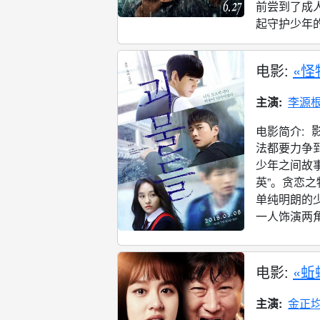
前尝到了成
起守护少年的
电影:
«怪
主演:
李源
电影简介:
法都要力争
少年之间故
英”。贪恋之
单纯明朗的少
一人饰演两角。
电影:
«蚯
主演:
金正