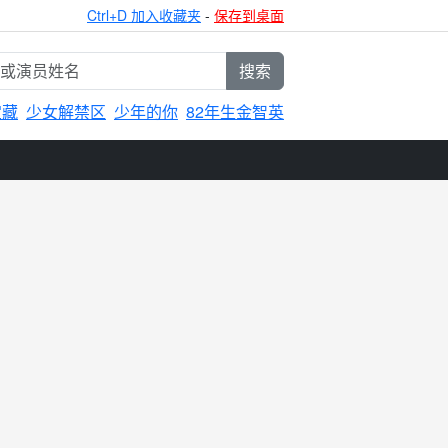
Ctrl+D 加入收藏夹
-
保存到桌面
搜索
宝藏
少女解禁区
少年的你
82年生金智英