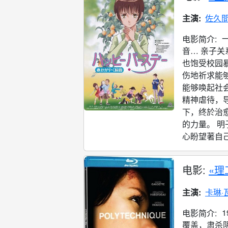
主演:
佐久
电影简介:
音… 亲子
也饱受校园
伤地祈求能
能够唤起社
精神虐待，
下，终於治
的力量。 
心盼望著自己的
电影:
«理
主演:
卡琳·
电影简介:
覆盖，肃杀