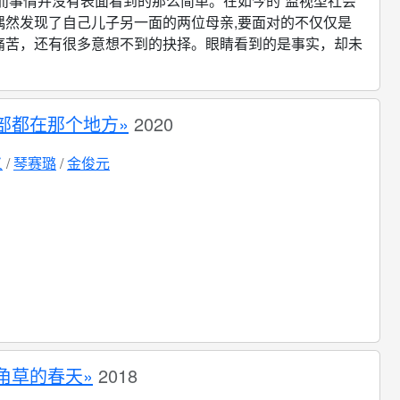
而事情并没有表面看到的那么简单。在如今的“监视型社会”
偶然发现了自己儿子另一面的两位母亲,要面对的不仅仅是
痛苦，还有很多意想不到的抉择。眼睛看到的是事实，却未
部都在那个地方»
2020
义
琴赛璐
金俊元
角草的春天»
2018