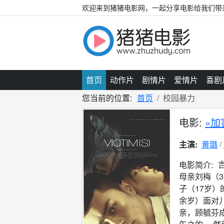
欢迎来到猪猪电影网，一起分享电影给我们带
首页
动作片
剧情片
爱情片
喜剧
您当前的位置:
首页
校园暴力
电影:
«加
主演:
黄璐
电影简介:
母亲刘梅（
子（17岁
余岁）面对
亲，顾毓芬