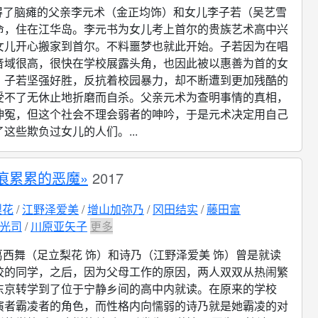
得了脑瘫的父亲李元术（金正均饰）和女儿李子若（吴艺雪
命，住在江华岛。李元书为女儿考上首尔的贵族艺术高中兴
女儿开心搬家到首尔。不料噩梦也就此开始。子若因为在唱
音域很高，很快在学校展露头角，也因此被以惠善为首的女
。子若坚强好胜，反抗着校园暴力，却不断遭到更加残酷的
受不了无休止地折磨而自杀。父亲元术为查明事情的真相，
伸冤，但这个社会不理会弱者的呻吟，于是元术决定用自己
这些欺负过女儿的人们。...
痕累累的恶魔»
2017
梨花
江野泽爱美
增山加弥乃
冈田结实
藤田富
光司
川原亚矢子
更多
葛西舞（足立梨花 饰）和诗乃（江野泽爱美 饰）曾是就读
校的同学，之后，因为父母工作的原因，两人双双从热闹繁
东京转学到了位于宁静乡间的高中内就读。在原来的学校
演者霸凌者的角色，而性格内向懦弱的诗乃就是她霸凌的对