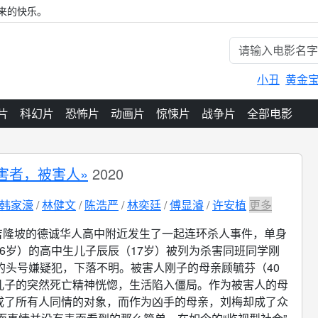
来的快乐。
小丑
黄金
片
科幻片
恐怖片
动画片
惊悚片
战争片
全部电影
害者，被害人»
2020
韩家濠
林健文
陈浩严
林奕廷
傅显濬
许安植
更多
吉隆坡的德诚华人高中附近发生了一起连环杀人事件，单身
36岁）的高中生儿子辰辰（17岁）被列为杀害同班同学刚
）的头号嫌疑犯，下落不明。被害人刚子的母亲顾毓芬（40
儿子的突然死亡精神恍惚，生活陷入僵局。作为被害人的母
成了所有人同情的对象，而作为凶手的母亲，刘梅却成了众