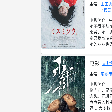
主演:
山田
樱爱
电影简介:
她不得不从
来者，她一
定忍受欺凌
她的妹妹也遭
电影:
«少
主演:
周冬
电影简介:
格内向，是
念头。同班
点点卷入其
界… 大多数