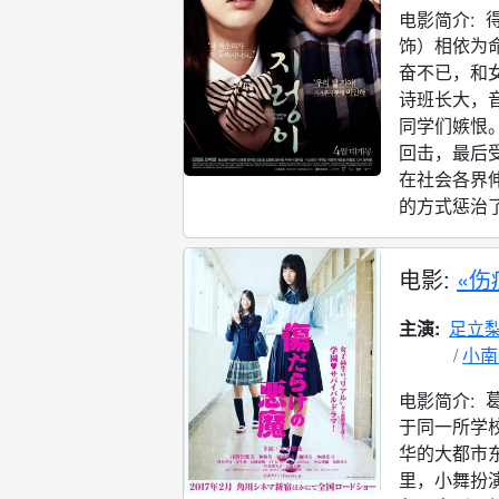
电影简介:
饰）相依为
奋不已，和
诗班长大，
同学们嫉恨
回击，最后
在社会各界
的方式惩治了
电影:
«伤
主演:
足立
小南
电影简介:
于同一所学
华的大都市
里，小舞扮