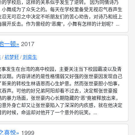
新的学校后，这样的关系似乎发生了逆转。 因为同情诗乃
，小舞成为了众矢之的。每天在学校里备受无视忍气吞声生
在忍无可忍之中决定不听朋友们的苦心劝告，对诗乃和班上
展开反击。作为曾经的“恶魔”，小舞有怎样的计划呢？...
他一顿»
2017
丰
初梦轩
刘奕生
故事发生在台湾的高中校园，主要关注当下校园霸凌以及青
建议题。内容讲述的是性格懦弱又好强的张世豪因发现自己
了新来的转校生林语恩而心生妒意。然而张世豪胆小怕事，
气吞声。可他的好兄弟阿阳却看不过去，决定帮张世豪报
酷的暴力场面，张世豪内心长期隐藏的“恶”竟被释放出来，
的意外身亡却又让张世豪陷入了深深的内疚感，就在他决定
的时候，命运却对他开了一个意外的玩笑。...
之喜悦»
1999