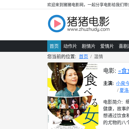
欢迎来到猪猪电影网，一起分享电影给我们带
首页
动作片
剧情片
爱情片
喜剧
您当前的位置:
首页
温情
电影:
«食
主演:
小泉
夏洛
电影简介:
健康，故事
想通过饮食
的尤物的八个