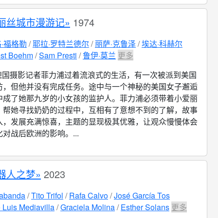
丽丝城市漫游记»
1974
·福格勒
耶拉·罗特兰德尔
丽萨·克鲁泽
埃达·科赫尔
est Boehm
Sam Presti
鲁伊·莫兰
更多
德国摄影记者菲力浦过着流浪式的生活，有一次被派到美国
访，但他并没有完成任务。途中与一个神秘的美国女子邂逅
中成了她那九岁的小女孩的监护人。菲力浦必须带着小爱丽
、帮她寻找奶奶的过程中，互相有了意想不到的了解，故事
入，发展充满惊喜，主题的显现极其优雅，让观众慢慢体会
对战后欧洲的影响。...
器人之梦»
2023
Labanda
Tito Trifol
Rafa Calvo
José García Tos
 Luis Mediavilla
Graciela Molina
Esther Solans
更多