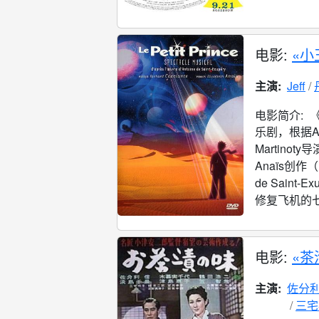
电影:
«小
主演:
Jeff
《
电影简介:
乐剧，根据Ant
Martinoty
Anaïs创作（
de Sain
修复飞机的七
电影:
«茶
主演:
佐分
三宅