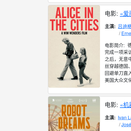
电影:
«爱
主演:
吕迪格
Ern
电影简介:
完成一项采
之后，无意
丝穿越德国
回避单刀直
美国大众文化
电影:
«机
主演:
Ivan 
José