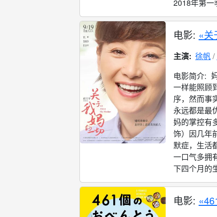
2018年第一
电影:
«关
主演:
徐帆
电影简介:
一样能照顾
序，然而事
永远都是最
妈的掌控有
饰）因几年
默症，生活
一口气多拥
下四个月的生命
电影:
«4