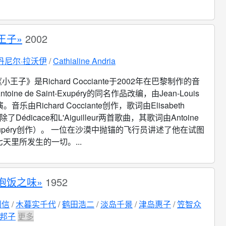
王子»
2002
丹尼尔·拉沃伊
Cathialine Andria
小王子》是Richard Cocciante于2002年在巴黎制作的音
oine de Saint-Exupéry的同名作品改编，由Jean-Louis
导演。音乐由Richard Cocciante创作，歌词由Elisabeth
除了Dédicace和L'Aiguilleur两首歌曲，其歌词由Antoine
t-Exupéry创作）。 一位在沙漠中抛锚的飞行员讲述了他在试图
天里所发生的一切。...
泡饭之味»
1952
利信
木暮实千代
鹤田浩二
淡岛千景
津岛惠子
笠智众
邦子
更多