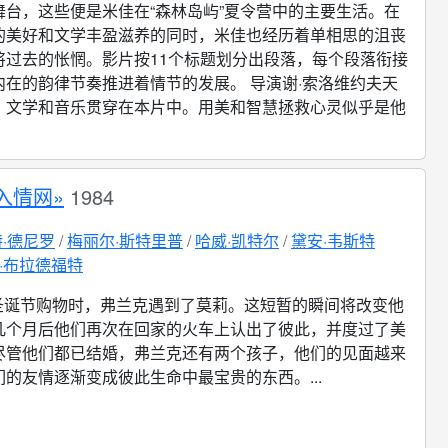
舞台，这些便是米佳在“森林岛屿”夏令营中的主要生活。在
的美好和文学丰盈滋养的同时，米佳也经历着单相思的沮丧
将过去的怅惘。影片按11个标题划分出段落，每个段落衔接
内在的韵律节奏推进着情节的发展。 导演谢·索洛维约夫天
、文学和音乐贯穿在本片中。用美和智慧拯救心灵似乎是他
入情网»
1984
·德尼罗
梅丽尔·斯特里普
哈威·凯特尔
黛安·韦斯特
·布拉德福特
圣诞节购物时，弗兰克遇到了莫莉。这短暂的瞬间将改变他
几个月后他们再次在回家的火车上认出了彼此，并度过了美
尽管他们都已结婚，弗兰克还有两个孩子，他们的见面越来
的友情逐渐变成彼此生命中最宝贵的东西。...