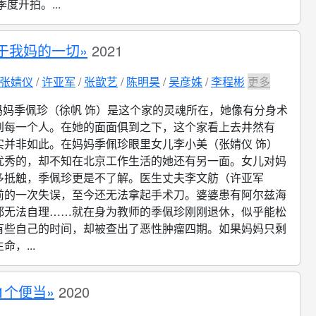
季度开拍。...
于我妈的一切»
2021
张婧仪
许亚军
张歆艺
陈明昊
吴彦姝
李程彬
更多
妈妈季佩珍（徐帆 饰）是这个家的灵魂所在，她像有分身术
到每一个人。在她的面面俱到之下，这个家看上去井然有
实并非如此。在妈妈季佩珍眼里女儿李小美（张婧仪 饰）
优秀的，却不知在北京工作生活的她还有另一面。女儿对妈
多抵触，季佩珍更是不了解。医生丈夫李文舫（许亚军
前的一次失误，至今还无法拿起手术刀。婆婆患有阿尔兹海
都无法自理……就在身为教师的季佩珍刚刚退休，似乎能松
有些自己的时间，却被查出了恶性肿瘤四期。如果妈妈只剩
，...
61个便当»
2020