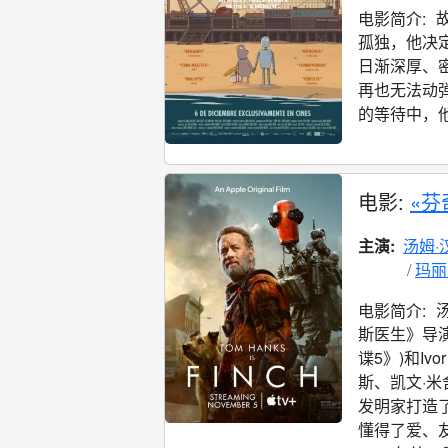
电影简介:
孤独，他决
日渐深厚、
再也无法动
的等待中，他
电影:
«芬
主演:
汤姆·
玛丽
电影简介:
斯医生》导演Mi
谍5》)和Iv
斯、凯文·
发明家打造
懂得了爱、