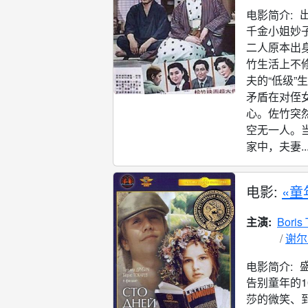
电影简介:
千金小姐妙
二人原本出
竹生活上不
夫的“低级”
矛盾在对侄
心。佐竹突
空无一人。
家中，夫妻..
电影:
«童
主演:
Boris
谢尔
电影简介:
告别童年的
莎的微笑、