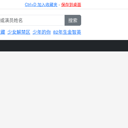
Ctrl+D 加入收藏夹
-
保存到桌面
搜索
宝藏
少女解禁区
少年的你
82年生金智英