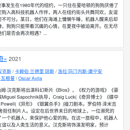
故事发生在1980年代的纽约，一只住在曼哈顿的狗狗厌倦了
定购入高科技机器人作伴，两人在纽约街头共舞同欢，友谊
密不可分。某日，他们在海滩上慵懒午睡，机器人醒来后却
弹，狗狗只能带着沉痛的心情，在夏夜中被迫离开。在无尽
们是否会再次相遇？...
奇»
2021
汉克斯
卡赖伯·兰德里·琼斯
洛拉·玛汀内斯-康宁安
·瓦根曼
Oscar Avila
汤姆·汉克斯将出演科幻新片《Bios》，《权力的游戏》《豪
guel Sapochnik执导，Craig Luck(《奇异博士》《碟中
or Powell(《异形》《银翼杀手》)操刀剧本。罗伯特·泽米吉
米舍担任制片人。设定在后世界末日的地球上，一位濒死的
了一个机器人，来保护他心爱的狗。在这一旅程中，机器人
友谊以及人类生活的意义。汉克斯将饰演发明家，预计