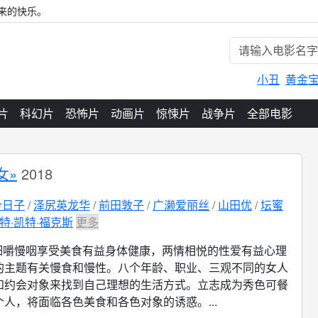
来的快乐。
小丑
黄金
片
科幻片
恐怖片
动画片
惊悚片
战争片
全部电影
女»
2018
今日子
泽尻英龙华
前田敦子
广濑爱丽丝
山田优
坛蜜
特·凯特·福克斯
更多
细嚼慢咽享受美食有益身体健康，两情相悦的性爱有益心理
的主题有关慢食和慢性。八个年龄、职业、三观不同的女人
和约会对象来找到自己理想的生活方式。立志成为秀色可餐
人，将面临各色美食和各色对象的诱惑。...