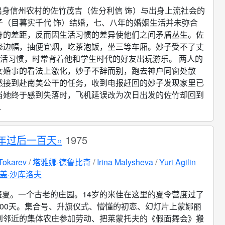
出身信州农村的佐竹茂吉（佐分利信 饰）与出身上流社会的
子（目暮实千代 饰）结婚，七、八年的婚姻生活并未弥合
身的差距，反而因生活习惯的差异使他们之间矛盾丛生。佐
修边幅，抽便宜烟，吃茶泡饭，坐三等车厢。妙子受不了丈
生活习惯，时常背着他和学生时代的好友出玩游乐。 两人的
女婚事的看法上激化，妙子不辞而别，跑去神户同窗处散
然接到赴南美公干的任务，收到电报赶回的妙子发现家里已
当她终于感到失落时，飞机延误改为次日出发的佐竹却回到
.
年过后一百天»
1975
 Tokarev
塔雅娜·德鲁比奇
Irina Malysheva
Yuri Agilin
盖·沙库洛夫
盛夏。一个古老的庄园。14岁的米佳在这里的夏令营度过了
100天。集合号、升旗仪式、懵懂的初恋、幻灯片上蒙娜丽
到邻近的集体农庄参加劳动、把莱蒙托夫的《假面舞会》搬