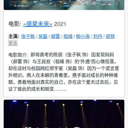
电影:
«盛夏未来»
2021
主演:
张子枫
吴磊
郝蕾
祖峰
柳小海
刘丹
周铁
更多
即将高考的陈辰（张子枫 饰）因发现妈妈
电影简介:
（郝蕾 饰）与王叔叔（祖峰 饰）的“外遇”而心情低落，
却在这时与校园网红郑宇星（吴磊 饰）因为一个谎言意
外相识。两人在未解的青春里，携手面对成长的种种难
题，勇敢地面对真实的自己，亦在这个夏天过去后，见
证了彼此的成长和蜕变……...