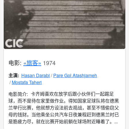
电影:
«旅客»
1974
主演:
Hasan Darabi
Pare Gol Atashjameh
Mostafa Taheri
卡齐姆喜欢在放学后跟小伙伴们一起踢足
电影简介:
球，而不是待在家里做作业。得知国家足球队将在德黑
兰举行比赛，他就想方设法前去观战，甚至不惜偷窃父
母的钱财。当他乘坐公共汽车日夜兼程赶到德黑兰时已
是筋疲力尽，就在比赛开始前躺在球场附近睡着了。...