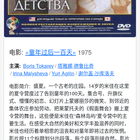
电影:
«童年过后一百天»
1975
主演:
Boris Tokarev
塔雅娜·德鲁比奇
Irina Malysheva
Yuri Agilin
谢尔盖·沙库洛夫
盛夏。一个古老的庄园。14岁的米佳在这里
电影简介:
的夏令营度过了告别童年的100天。集合号、升旗仪
式、懵懂的初恋、幻灯片上蒙娜丽莎的微笑、到邻近的
集体农庄参加劳动、把莱蒙托夫的《假面舞会》搬上夏
令营的舞台，这些便是米佳在“森林岛屿”夏令营中的主
要生活。在感受大自然的美好和文学丰盈滋养的同时，
米佳也经历着单相思的沮丧和对童年即将过去的怅惘。
影片按11个标题划分出段落，每个段落衔接自然。影片