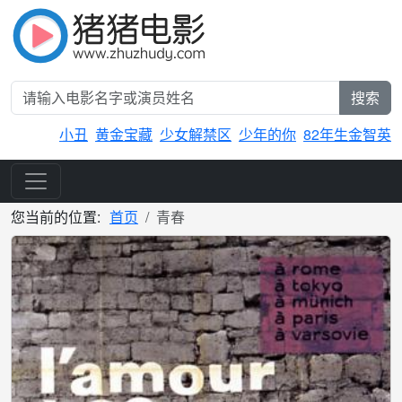
搜索
小丑
黄金宝藏
少女解禁区
少年的你
82年生金智英
您当前的位置:
首页
青春