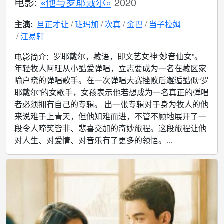
电影:
«他与罗耶戴尔»
2020
主演:
旦正才让
班玛加
次真
金巴
当子拉姆
江易轩
罗耶戴尔，藏语，即文艺女神“妙音仙女”。
电影简介:
年轻牧人阿旺从小酷爱弹唱，立志要成为一名在藏区家
喻户晓的弹唱歌手。在一次弹唱大赛挫败后邂逅酷似“罗
耶戴尔”的女歌手，女孩表示他若想成为一名真正的弹唱
者必须拥有自己的专辑。 出一张专辑对于身为牧人的他
来说难于上青天，但他知难而进，不管不顾地展开了一
段令人啼笑皆非、悲喜交加的奇妙旅程。这段旅程让他
对人生、对爱情、对音乐有了更多的领悟。...