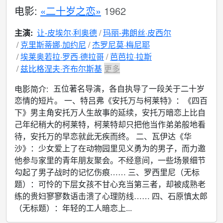
电影:
«二十岁之恋»
1962
主演:
让-皮埃尔·利奥德
玛丽-弗朗丝·皮西尔
克里斯蒂娜·加约尼
杰罗尼莫·梅尼耶
埃莱奥若拉·罗西·德拉哥
芭芭拉·拉斯
兹比格涅夫·齐布尔斯基
更多
五位著名导演，各自执导了一段关于二十岁
电影简介:
恋情的短片。 一、特吕弗《安托万与柯莱特》：《四百
下》男主角安托万人生故事的延续，安托万暗恋上比自
己年纪稍大的柯莱特，柯莱特却只把他当作弟弟般地看
待，安托万的早恋就此无疾而终。 二、瓦伊达《华
沙》：少女爱上了在动物园里见义勇为的男子，而力邀
他参与家里的青年朋友聚会。不经意间，一些场景细节
勾起了男子战时的记忆伤痕…… 三、罗西里尼（无标
题）：可怜的下层女孩不甘心充当第三者，却被成熟老
练的贵妇寥寥数语击溃了心理防线…… 四、石原慎太郎
（无标题）：年轻的工人暗恋上...