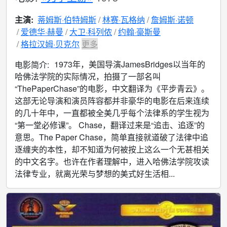
主演:
蒂姆斯·伯特姆斯
林赛·瓦格纳
詹姆斯·诺顿
爱德华·赫曼
大卫·科列侬
约翰·豪斯曼
格拉汉姆·贝克尔
更多
1973年，美国导演JamesBridges以当年的
电影简介:
哈佛法学院的实际情况，拍摄了一部名叫
“ThePaperChase”的电影，中文翻译为《平步青云》。
这部无论导演和演员阵容都并非豪华的电影在后来连续
的几十年中，一直都被全美几乎每个法律系的学生视为
“第一堂必修课”。 Chase，翻译过来是“追击、追逐”的
意思。The Paper Chase，简单直接就道破了法律中追
逐缠夹的本性，却不知道为何被按上这么一个无甚相关
的中文名字。也许在作者理解中，进入哈佛法学院攻读
法律专业，就离光荣与梦想的美式好生活相...