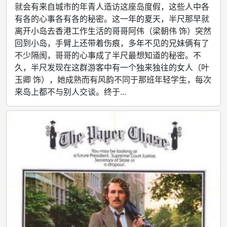
就会有来自城市的年青人造访这座岛度假，这些人中各
有各的心事各有各的秘密。这一年的夏天，半尺那早就
离开小岛去香港工作生活的哥哥阿伟（梁朝伟 饰）突然
回到小岛，手臂上还带着伤痕，多年不见的兄妹俩有了
不少隔阂，哥哥的心事成了半尺最想知道的秘密。不
久，半尺发现在这群游客中有一个独来独往的女人（叶
玉卿 饰），她成熟而有风韵不同于那班年轻学生，每次
来岛上都不与别人交谈。终于...