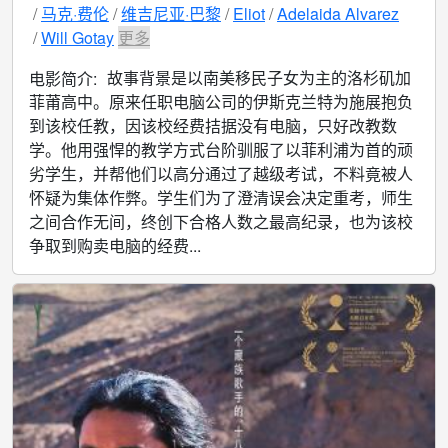
马克·费伦
维吉尼亚·巴黎
Eliot
Adelaida Alvarez
Will Gotay
更多
故事背景是以南美移民子女为主的洛杉矶加
电影简介:
菲莆高中。原来任职电脑公司的伊斯克兰特为施展抱负
到该校任教，因该校经费拮据没有电脑，只好改教数
学。他用强悍的教学方式台阶驯服了以菲利浦为首的顽
劣学生，并帮他们以高分通过了越级考试，不料竟被人
怀疑为集体作弊。学生们为了澄清误会决定重考，师生
之间合作无间，终创下合格人数之最高纪录，也为该校
争取到购卖电脑的经费...