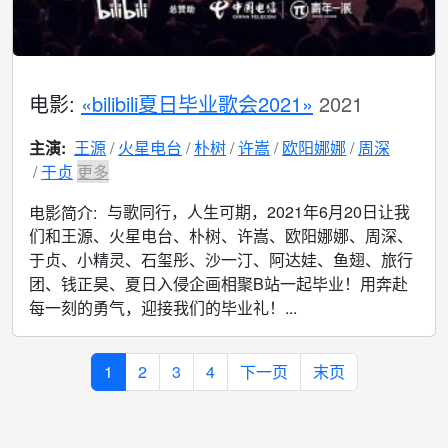
电影:
«bilibili夏日毕业歌会2021»
2021
主演:
王源
火星电台
朴树
许嵩
欧阳娜娜
周深
于贞
更多
与歌同行，人生可期，2021年6月20日让我
电影简介:
们和王源、火星电台、朴树、许嵩、欧阳娜娜、周深、
于贞、小精灵、石玺彤、沙一汀、阿达娃、鱼翅、旅行
团、钱正昊、夏日入侵企画相聚B站一起毕业！用奔赴
每一刻的勇气，迎接我们的毕业礼！...
1
2
3
4
下一页
末页