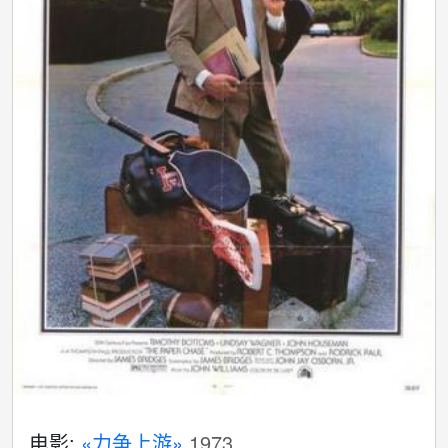
电影:
«力争上游»
1973