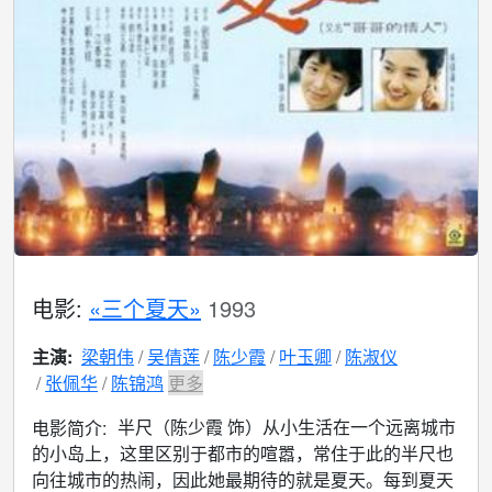
电影:
«三个夏天»
1993
主演:
梁朝伟
吴倩莲
陈少霞
叶玉卿
陈淑仪
张佩华
陈锦鸿
更多
半尺（陈少霞 饰）从小生活在一个远离城市
电影简介:
的小岛上，这里区别于都市的喧嚣，常住于此的半尺也
向往城市的热闹，因此她最期待的就是夏天。每到夏天