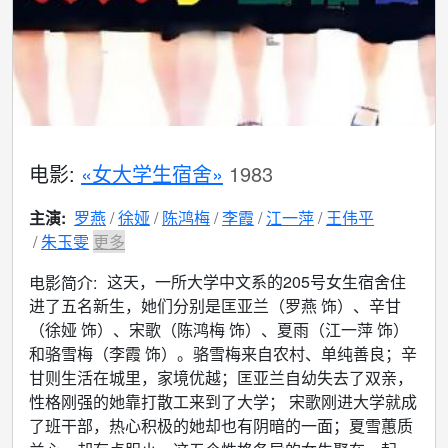
电影:
«女大学生宿舍»
1983
主演:
罗燕
徐娅
陈鸿梅
李霞
江一萍
王伟平
朱玉雯
更多
这天，一所大学中文系的205号女生宿舍住
电影简介:
进了五名新生，她们分别是匡亚兰（罗燕 饰）、辛甘
（徐娅 饰）、宋歌（陈鸿梅 饰）、夏雨（江一萍 饰）
和骆雪梅（李霞 饰）。骆雪梅来自农村、单纯善良；辛
甘则生活在城里，家境优越；匡亚兰自幼失去了双亲，
性格刚强的她靠打散工来到了大学； 宋歌刚进大学就成
了班干部，热心积极的她却也有阴暗的一面；夏雪蕙质