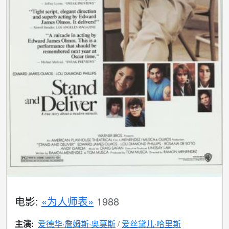
电影:
«为人师表»
1988
主演:
爱德华·詹姆斯·奥莫斯
爱丝黛儿·哈里斯