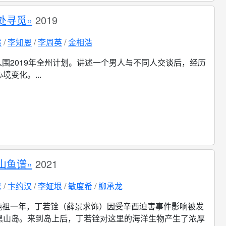
处寻觅»
2019
振
李知恩
李周英
金相浩
入围2019年全州计划。讲述一个男人与不同人交谈后，经历
境变化。...
山鱼谱»
2021
求
卞约汉
李姃垠
敏度希
柳承龙
纯祖一年，丁若铨（薛景求饰）因受辛酉迫害事件影响被发
黑山岛。来到岛上后，丁若铨对这里的海洋生物产生了浓厚