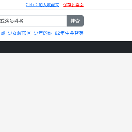
Ctrl+D 加入收藏夹
-
保存到桌面
搜索
宝藏
少女解禁区
少年的你
82年生金智英