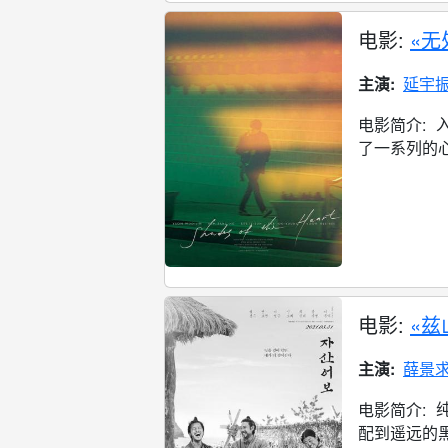
电影:
«无
主演:
延宇
电影简介:
了一系列的心
电影:
«兹
主演:
薛景
电影简介:
配到遥远的