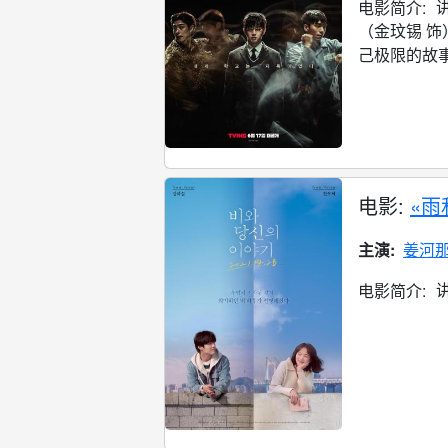
电影简介:
（金玟锡 
己极限的故事。
电影:
«雨
主演:
姜河
电影简介: