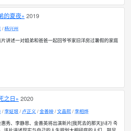
弟的夏夜»
2019
恩
杨兴州
该片讲述一对姐弟和爸爸一起回爷爷家旧洋房过暑假的家庭
死之日»
2020
秀
李姃垠
卢正义
金善映
文晶熙
李相烨
金惠秀、李静恩、金善英将出演新片[我死去的那天](내가 죽
译)。该片讲述现实与自己的人生规划大相径庭的人们，鼓足