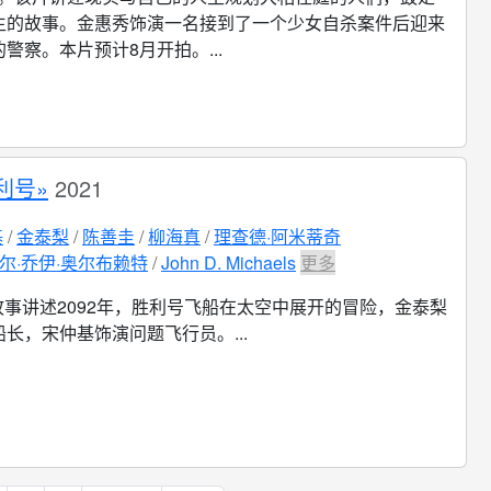
生的故事。金惠秀饰演一名接到了一个少女自杀案件后迎来
警察。本片预计8月开拍。...
利号»
2021
基
金泰梨
陈善圭
柳海真
理查德·阿米蒂奇
尔·乔伊·奥尔布赖特
John D. Michaels
更多
故事讲述2092年，胜利号飞船在太空中展开的冒险，金泰梨
长，宋仲基饰演问题飞行员。...