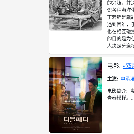
的兴趣，并
识各种海洋
丁若铨是戴
遇到困难，
也在相互碰
的目的是为
人决定分道扬镳
电影:
«双
主演:
申承
电影简介:
青春模样。..