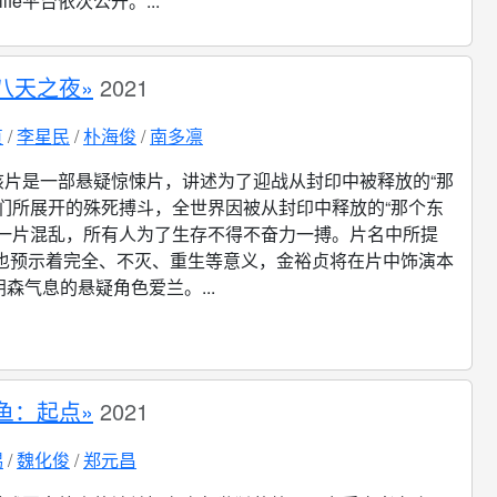
ylife平台依次公开。...
八天之夜»
2021
贞
李星民
朴海俊
南多凛
该片是一部悬疑惊悚片，讲述为了迎战从封印中被释放的“那
人们所展开的殊死搏斗，全世界因被从封印中释放的“那个东
了一片混乱，所有人为了生存不得不奋力一搏。片名中所提
8”也预示着完全、不灭、重生等意义，金裕贞将在片中饰演本
森气息的悬疑角色爱兰。...
鱼：起点»
2021
锡
魏化俊
郑元昌