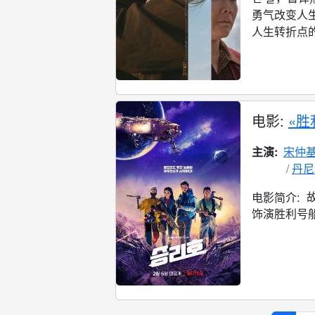
勇气改变人
人生转折点的
电影:
«胜
主演:
宋仲
丹尼
电影简介:
饰演胜利号船