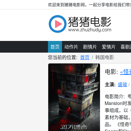
欢迎来到猪猪电影网，一起分享电影给我们带
首页
动作片
剧情片
爱情片
喜剧
您当前的位置:
首页
韩国电影
电影:
«怪
主演:
盛骏
电影简介:
Mansio
事组成，以
素材为基础
品。 《怪奇