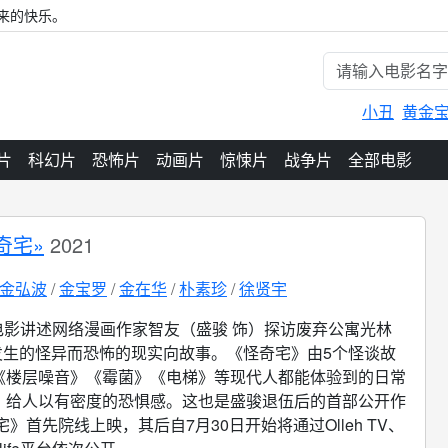
来的快乐。
小丑
黄金
片
科幻片
恐怖片
动画片
惊悚片
战争片
全部电影
奇宅»
2021
金弘波
金宝罗
金在华
朴素珍
徐贤宇
电影讲述网络漫画作家智友（盛骏 饰）探访废弃公寓光林
n时发生的怪异而恐怖的现实向故事。《怪奇宅》由5个怪谈故
《楼层噪音》《霉菌》《电梯》等现代人都能体验到的日常
，给人以有密度的恐惧感。这也是盛骏退伍后的首部公开作
宅》首先院线上映，其后自7月30日开始将通过Olleh TV、