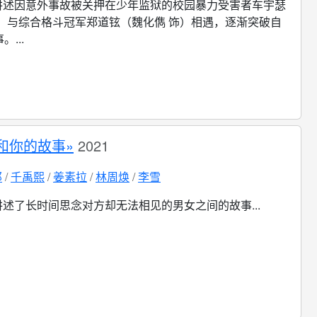
讲述因意外事故被关押在少年监狱的校园暴力受害者车宇瑟
饰）与综合格斗冠军郑道铉（魏化儁 饰）相遇，逐渐突破自
...
和你的故事»
2021
那
千禹熙
姜素拉
林周焕
李雪
讲述了长时间思念对方却无法相见的男女之间的故事...