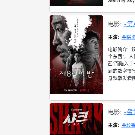
Seezn和Sk
电影:
«第
主演:
金裕
电影简介:
个东西”，
西”而陷入
到的数字“
身就散发着阴
电影:
«鲨
主演:
金玟