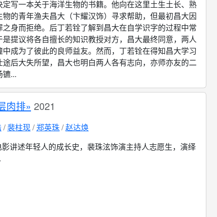
决定写一本关于海洋生物的书籍。他向在这里土生土长、熟
生物的青年渔夫昌大（卞耀汉饰）寻求帮助，但最初昌大因
罪之身而拒绝。后丁若铨了解到昌大在自学识字的过程中常
于是提议将各自擅长的知识教授对方，昌大最终同意，两人
撞中成为了彼此的良师益友。然而，丁若铨在得知昌大学习
仕途后大失所望，昌大也明白两人各有志向，亦师亦友的二
...
层肉排»
2021
浩
裴柱现
郑英珠
赵达焕
电影讲述年轻人的成长史，裴珠泫饰演主持人志愿生，演绎
.