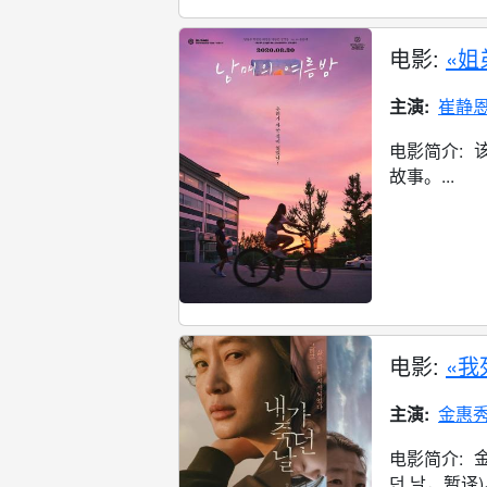
电影:
«姐
主演:
崔静
电影简介:
故事。...
电影:
«我
主演:
金惠
电影简介:
던 날，暂