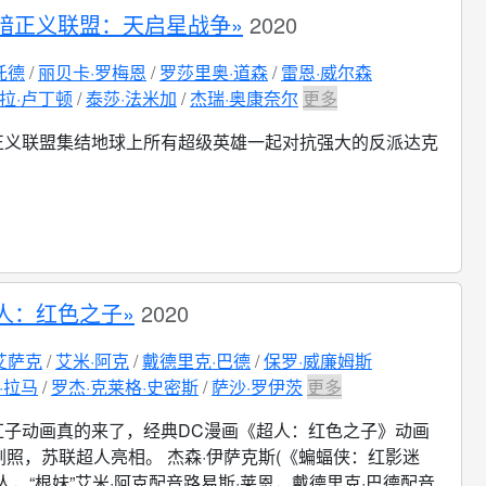
暗正义联盟：天启星战争»
2020
托德
丽贝卡·罗梅恩
罗莎里奥·道森
雷恩·威尔森
拉·卢丁顿
泰莎·法米加
杰瑞·奥康奈尔
更多
正义联盟集结地球上所有超级英雄一起对抗强大的反派达克
人：红色之子»
2020
艾萨克
艾米·阿克
戴德里克·巴德
保罗·威廉姆斯
·拉马
罗杰·克莱格·史密斯
萨沙·罗伊茨
更多
红子动画真的来了，经典DC漫画《超人：红色之子》动画
照，苏联超人亮相。 杰森·伊萨克斯(《蝙蝠侠：红影迷
人，“根妹”艾米·阿克配音路易斯·莱恩，戴德里克·巴德配音