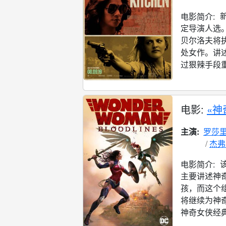
电影简介:
定导演人选。
贝尔洛夫将
处女作。讲
过狠辣手段重
电影:
«神
主演:
罗莎里
杰弗
电影简介:
主要讲述神
孩，而这个
将继续为神
神奇女侠经典