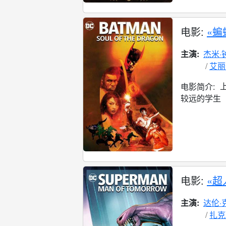
电影:
«蝙
主演:
杰米·
艾丽
电影简介:
较远的学生（
电影:
«超
主演:
达伦·
扎克