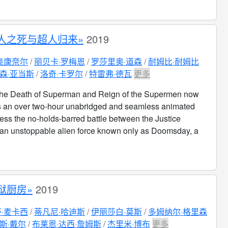
人之死与超人归来»
2019
奥康奈尔
丽贝卡·罗梅恩
罗莎里奥·道森
耐姆比·耐姆比
森·亚当斯
洛奇·卡罗尔
特雷弗·德瓦
更多
he Death of Superman and Reign of the Supermen now
s an over two-hour unabridged and seamless animated
ness the no-holds-barred battle between the Justice
an unstoppable alien force known only as Doomsday, a
狱厨房»
2019
·麦卡西
蒂凡尼·哈迪斯
伊丽莎白·莫斯
多姆纳尔·格里森
斯·戴尔
布莱恩·达西·詹姆斯
杰里米·博布
更多