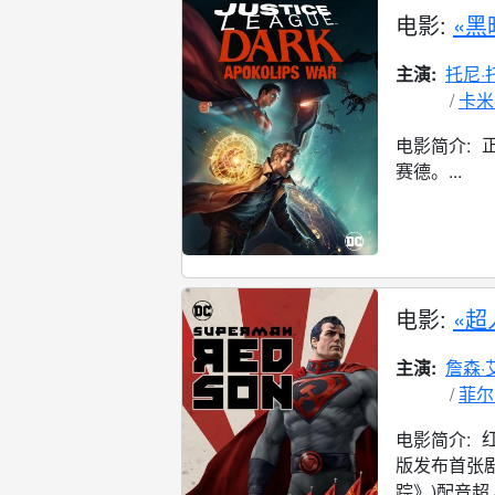
电影:
«黑
主演:
托尼·
卡米
电影简介:
赛德。...
电影:
«超
主演:
詹森·
菲尔
电影简介:
版发布首张剧
踪》)配音超