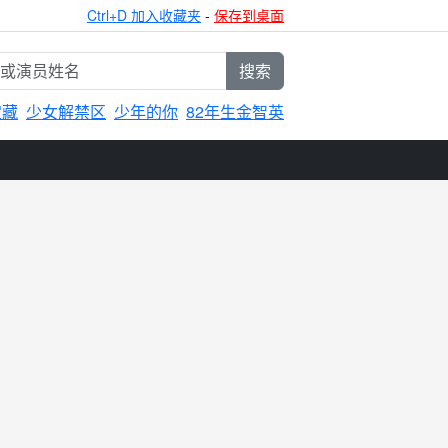
Ctrl+D 加入收藏夹
-
保存到桌面
搜索
宝藏
少女解禁区
少年的你
82年生金智英