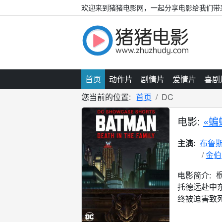
欢迎来到猪猪电影网，一起分享电影给我们带
首页
动作片
剧情片
爱情片
喜剧
您当前的位置:
首页
DC
电影:
«蝙
主演:
布鲁斯
金伯
电影简介:
托德远赴中
终被迫害致死