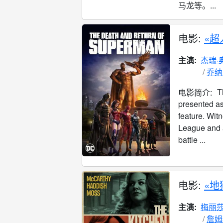
马龙等。...
电影:
«超
主演:
杰瑞·
乔纳
T
电影简介:
presented a
feature. Wit
League and 
battle ...
电影:
«地
主演:
梅丽莎
詹姆