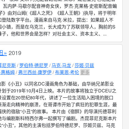
，瓦内萨·马歇尔配音神奇女侠，罗杰·克莱格·史密斯配音蝙
子》由刘山姆(《超人之死》《超人王朝》)执导，将于明年
和登陆数字平台。漫画来自马克·米拉，提出：如果超人不
国小镇，而是在乌克兰，长大成为了苏联领导人，胸前的S
子，他和世界会是怎样？对社会主义、资本主义、...
丑»
2019
菲尼克斯
罗伯特·德尼罗
马克·马龙
莎姬·贝兹
·惠格姆
弗兰西丝·康罗伊
布莱恩·考伦
更多
电影《小丑》以同名DC漫画角色为基础，由华纳兄弟影业
划于2019年10月4日上映。本片的故事将独立于DCEU之
景设置在20世纪80年代，讲述了一位生活陷入困境的脱口
渐渐走向精神的崩溃，在哥谭市开始了疯狂的犯罪生涯，最
侠的宿敌“小丑”的故事。 本片由《宿醉》的导演托德菲利
他与编剧斯科特西尔弗一起撰写了编剧。杰昆菲尼克斯本片
公“小丑”，其他的主演包括罗伯特德尼罗、莎姬贝兹、马克