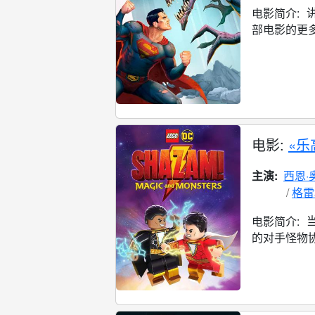
电影简介:
部电影的更多
电影:
«乐
主演:
西恩·
格雷
电影简介:
的对手怪物协