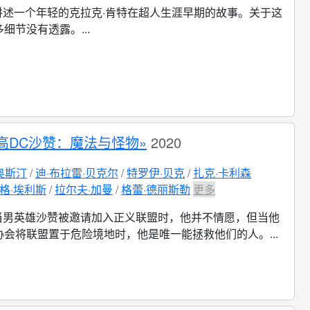
讲述一个年轻的克拉克·肯特在超人生涯早期的故事。关于这
细节没有透露。...
高DC沙赞：魔法与怪物»
2020
奥斯汀
迪·布拉雷·贝克尔
特罗伊·贝克
扎克·卡利森
格·埃利斯
拉尔夫·加曼
格蕾·德丽斯勒
更多
当男英雄沙赞被邀请加入正义联盟时，他并不情愿，但当他
会将联盟置于危险境地时，他是唯一能拯救他们的人。...