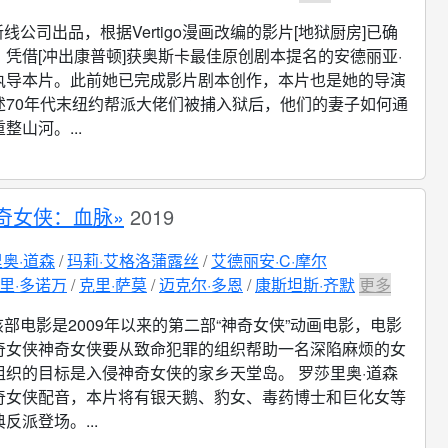
新线公司出品，根据Vertigo漫画改编的影片[地狱厨房]已确
凭借[冲出康普顿]获奥斯卡最佳原创剧本提名的安德丽亚·
执导本片。此前她已完成影片剧本创作，本片也是她的导演
述70年代末纽约帮派大佬们被捕入狱后，他们的妻子如何通
整山河。...
奇女侠：血脉»
2019
奥·道森
玛莉·艾格洛蒲露丝
艾德丽安·C·摩尔
里·多诺万
克里·萨莫
迈克尔·多恩
康斯坦斯·齐默
更多
该部电影是2009年以来的第二部“神奇女侠”动画电影，电影
奇女侠神奇女侠要从致命犯罪的组织帮助一名深陷麻烦的女
组织的目标是入侵神奇女侠的家乡天堂岛。 罗莎里奥·道森
奇女侠配音，本片将有银天鹅、豹女、毒药博士和巨化女等
反派登场。...