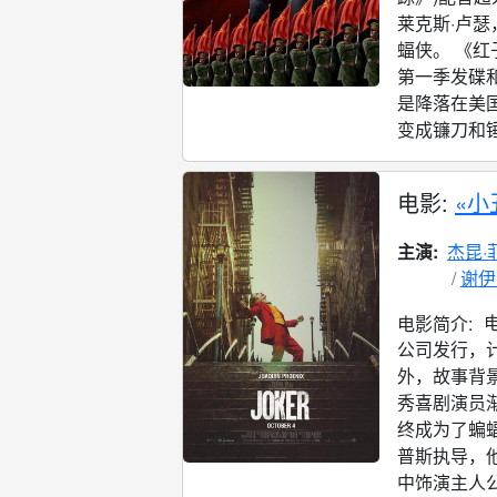
莱克斯·卢瑟
蝠侠。 《红
第一季发碟
是降落在美
变成镰刀和锤
电影:
«小
主演:
杰昆·
谢伊
电影简介:
公司发行，计
外，故事背
秀喜剧演员
终成为了蝙蝠
普斯执导，
中饰演主人