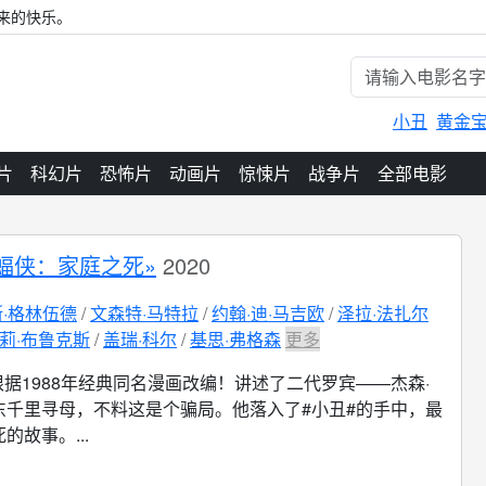
来的快乐。
小丑
黄金
片
科幻片
恐怖片
动画片
惊悚片
战争片
全部电影
蝠侠：家庭之死»
2020
·格林伍德
文森特·马特拉
约翰·迪·马吉欧
泽拉·法扎尔
莉·布鲁克斯
盖瑞·科尔
基思·弗格森
更多
根据1988年经典同名漫画改编！讲述了二代罗宾——杰森·
东千里寻母，不料这是个骗局。他落入了#小丑#的手中，最
的故事。...