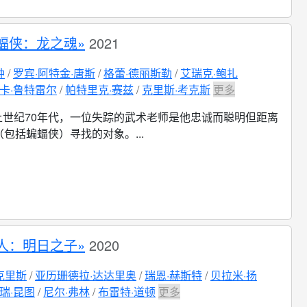
蝠侠：龙之魂»
2021
钟
罗宾·阿特金·唐斯
格蕾·德丽斯勒
艾瑞克·鲍扎
卡·鲁特雷尔
帕特里克·赛兹
克里斯·考克斯
更多
上世纪70年代，一位失踪的武术老师是他忠诚而聪明但距离
包括蝙蝠侠）寻找的对象。...
人：明日之子»
2020
克里斯
亚历珊德拉·达达里奥
瑞恩·赫斯特
贝拉米·扬
瑞·昆图
尼尔·弗林
布雷特·道顿
更多