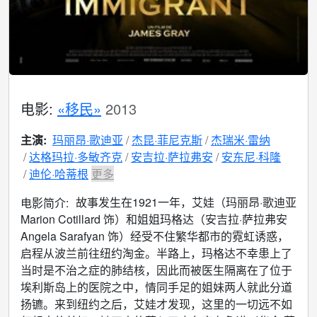
电影:
«移民»
2013
主演:
玛丽昂·歌迪亚
杰昆·菲尼克斯
杰瑞米·雷纳
达格玛拉·多敏齐克
安吉拉·萨拉弗安
安东尼·科隆
迪伦·哈蒂根
更多
故事发生在1921一年，艾娃（玛丽昂·歌迪亚
电影简介:
Marion Cotillard 饰）和姐姐玛格达（安吉拉·萨拉弗安
Angela Sarafyan 饰）经受不住繁华都市的霓虹诱惑，
启程从波兰前往纽约淘金。半路上，玛格达不幸患上了
当时是不治之症的肺结核，因此而被医生隔离在了位于
埃利斯岛上的医院之中，情同手足的姐妹两人就此分道
扬镳。来到纽约之后，艾娃才发现，这里的一切远不如