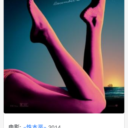
电影:
«性本恶»
2014