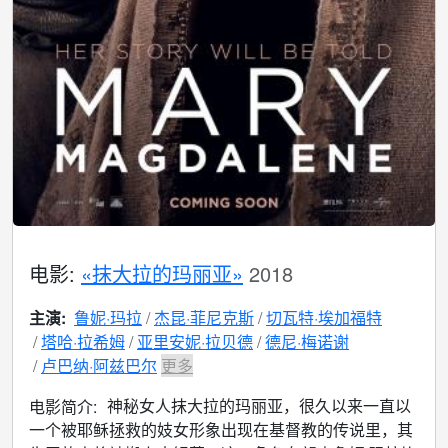
电影:
«抹大拉的玛丽亚»
2018
主演:
鲁妮·玛拉
杰昆·菲尼克斯
切瓦特·埃加福特
塔哈·拉希姆
亚里安妮·拉贝德
德尼·梅诺谢
卢巴纳·阿兹巴尔
更多
神秘女人抹大拉的玛丽亚，很久以来一直以
电影简介:
一个被耶稣拯救的妓女形象出现在基督教的传说里，其