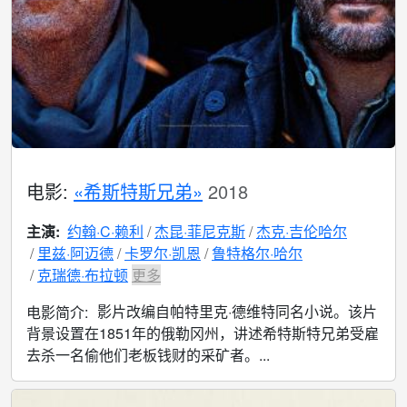
电影:
«希斯特斯兄弟»
2018
主演:
约翰·C·赖利
杰昆·菲尼克斯
杰克·吉伦哈尔
里兹·阿迈德
卡罗尔·凯恩
鲁特格尔·哈尔
克瑞德·布拉顿
更多
影片改编自帕特里克·德维特同名小说。该片
电影简介:
背景设置在1851年的俄勒冈州，讲述希特斯特兄弟受雇
去杀一名偷他们老板钱财的采矿者。...