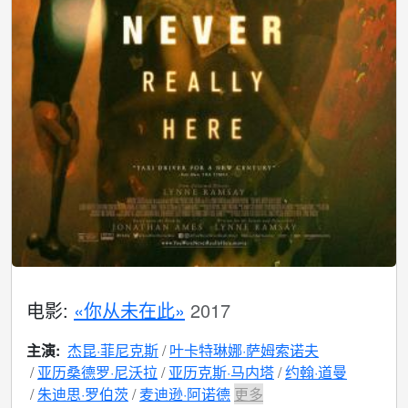
电影:
«你从未在此»
2017
主演:
杰昆·菲尼克斯
叶卡特琳娜·萨姆索诺夫
亚历桑德罗·尼沃拉
亚历克斯·马内塔
约翰·道曼
朱迪思·罗伯茨
麦迪逊·阿诺德
更多