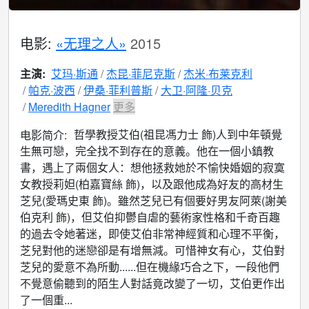
电影:
«无理之人»
2015
主演:
艾玛·斯通
杰昆·菲尼克斯
杰米·布莱克利
帕克·波西
伊桑·菲利普斯
大卫·阿隆·贝克
Meredith Hagner
更多
哲學教授艾伯(祖昆馮力士 飾)人到中年頓覺
电影简介:
生無可戀，完全找不到存在的意義。他在一個小鎮教
書，遇上了兩個女人：想他拯救她於不愉快婚姻的寂寞
女教授莉妲(柏嘉寶絲 飾)，以及跟他成為好友的高材生
芝兒(愛瑪史東 飾)。雖然芝兒已有個要好男友阿萊(謝美
伯克利 飾)，但艾伯抑鬱自虐的藝術家性格和千奇百趣
的過去令她著迷，即使艾伯非常神經質和心理不平衡，
芝兒對他的迷戀卻是有增無減。可惜神女有心，艾伯對
芝兒的愛意不為所動......但在機緣巧合之下，一段他們
不覺意偷聽到的陌生人對話竟改變了一切，艾伯更作出
了一個重...