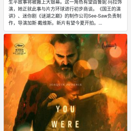
生平故事将被搬上大银幕。这一角色有望由鲁妮·玛拉饰
演，她正就此事与片方环球进行初步商谈。《国王的演
讲》、迷你剧《谜湖之巅》的制作公司See-Saw负责制
作，导演加斯·戴维斯。新片有望今夏开拍。...