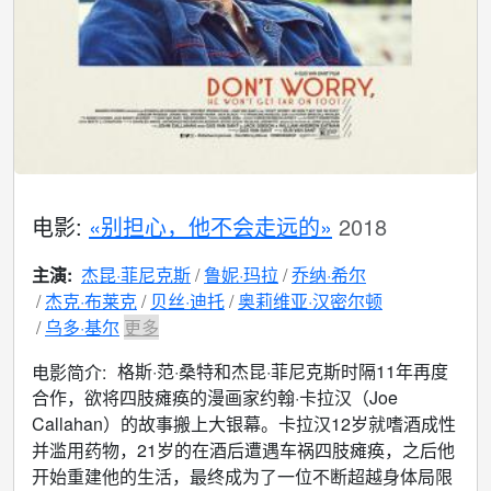
电影:
«别担心，他不会走远的»
2018
主演:
杰昆·菲尼克斯
鲁妮·玛拉
乔纳·希尔
杰克·布莱克
贝丝·迪托
奥莉维亚·汉密尔顿
乌多·基尔
更多
格斯·范·桑特和杰昆·菲尼克斯时隔11年再度
电影简介:
合作，欲将四肢瘫痪的漫画家约翰·卡拉汉（Joe
Callahan）的故事搬上大银幕。卡拉汉12岁就嗜酒成性
并滥用药物，21岁的在酒后遭遇车祸四肢瘫痪，之后他
开始重建他的生活，最终成为了一位不断超越身体局限