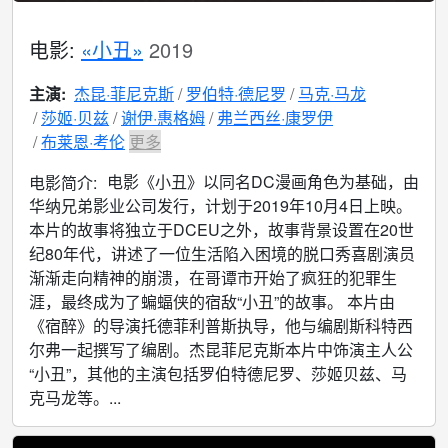
电影:
«小丑»
2019
主演:
杰昆·菲尼克斯
罗伯特·德尼罗
马克·马龙
莎姬·贝兹
谢伊·惠格姆
弗兰西丝·康罗伊
布莱恩·考伦
更多
电影《小丑》以同名DC漫画角色为基础，由
电影简介:
华纳兄弟影业公司发行，计划于2019年10月4日上映。
本片的故事将独立于DCEU之外，故事背景设置在20世
纪80年代，讲述了一位生活陷入困境的脱口秀喜剧演员
渐渐走向精神的崩溃，在哥谭市开始了疯狂的犯罪生
涯，最终成为了蝙蝠侠的宿敌“小丑”的故事。 本片由
《宿醉》的导演托德菲利普斯执导，他与编剧斯科特西
尔弗一起撰写了编剧。杰昆菲尼克斯本片中饰演主人公
“小丑”，其他的主演包括罗伯特德尼罗、莎姬贝兹、马
克马龙等。...