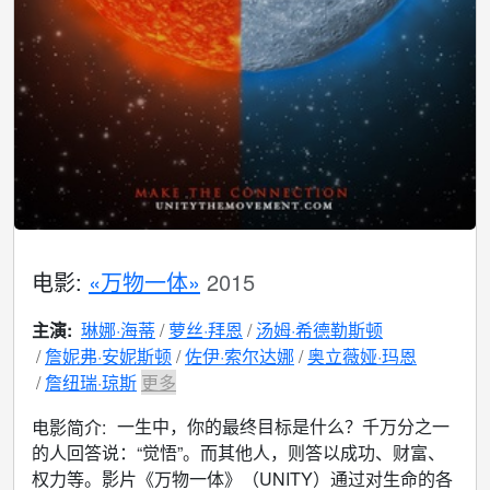
电影:
«万物一体»
2015
主演:
琳娜·海蒂
萝丝·拜恩
汤姆·希德勒斯顿
詹妮弗·安妮斯顿
佐伊·索尔达娜
奥立薇娅·玛恩
詹纽瑞·琼斯
更多
一生中，你的最终目标是什么？千万分之一
电影简介:
的人回答说：“觉悟”。而其他人，则答以成功、财富、
权力等。影片《万物一体》（UNITY）通过对生命的各