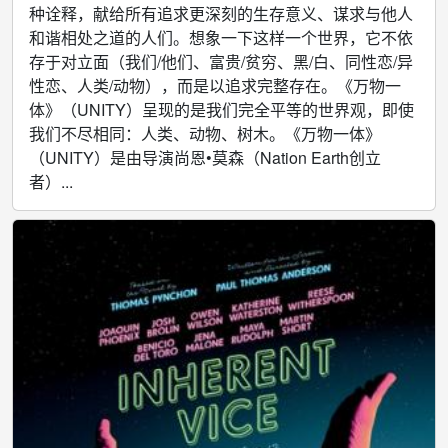
种诠释，献给所有追求更深刻的生存意义、谋求与他人
和谐相处之道的人们。想象一下这样一个世界，它不依
存于对立面（我们/他们、富贵/贫穷、黑/白、同性恋/异
性恋、人类/动物），而是以追求完整存在。《万物一
体》（UNITY）呈现的是我们完全平等的世界观，即使
我们不尽相同：人类、动物、树木。《万物一体》
（UNITY）是由导演尚恩•莫森（Nation Earth创立
者）...