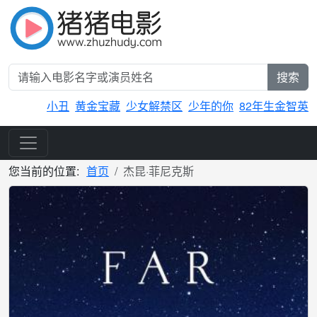
搜索
小丑
黄金宝藏
少女解禁区
少年的你
82年生金智英
您当前的位置:
首页
杰昆·菲尼克斯