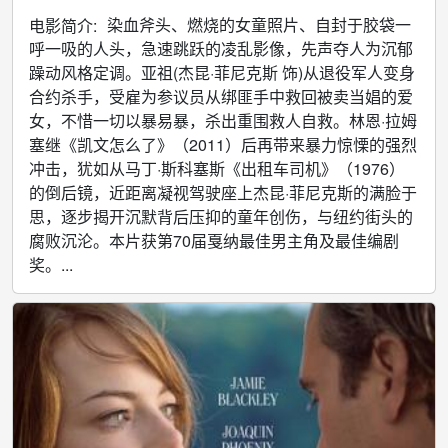
染血斧头、燃烧的女童照片、自封于胶袋一
电影简介:
呼一吸的人头，急速跳跃的凌乱影像，先声夺人为沉郁
躁动风格定调。亚祖(杰昆·菲尼克斯 饰)从退役军人变身
合约杀手，受雇为参议员从绑匪手中救回被卖当娼的爱
女，不惜一切以暴易暴，杀出重围救人自救。林恩·拉姆
塞继《凯文怎么了》（2011）后再带来暴力惊慄的强烈
冲击，犹如从马丁·斯科塞斯《出租车司机》（1976）
的倒后镜，近距离凝视驾驶座上杰昆·菲尼克斯的满脸于
思，逐步揭开沉默背后压抑的童年创伤，与纽约街头的
腐败沉沦。本片获第70届戛纳最佳男主角及最佳编剧
奖。...