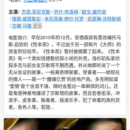
主演:
杰昆·菲尼克斯
乔什·布洛林
欧文·威尔逊
瑞茜·威瑟斯彭
本尼西奥·德尔·托罗
凯瑟琳·沃特斯顿
吉娜·马隆
更多
早在2010年的12月，安德森就有意改编托马
电影简介:
斯·品钦的《性本恶》，不过由于另一部新片《大师》的
资金到位较早，《性本恶》暂时被搁置了起来。《性本
恶》有一个类似钱德勒侦探小说的外壳，洛杉矶私家侦
探多克与前女友莎斯塔不期而遇，并从她那听说了一个
无从佐证的故事，一桩离奇绑架案，受害者——她现在
的情人——是一个“腰缠亿贯”的房地产商。多克明知道
“爱情”是个含混不清、随时会惹出一串麻烦的词儿，还
是鬼使神差地撞进了莎斯塔的故事，而且愈卷愈深，冲
浪手、皮条客、贩毒者、摇滚乐手、犯了命案的高利贷
者，各色人等，若隐...