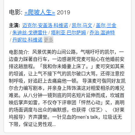
电影:
«爬坡人生»
2019
主演:
迈克尔·安盖洛·科维诺
凯尔·马文
盖尔·兰金
朱迪丝·戈德雷什
塔利亚·巴尔萨姆
乔治·温迪特
丹妮拉·科维诺
更多
风景优美的山间公路，气喘吁吁的凯尔，一
电影简介:
边奋力踩著自行车，一边感谢死党麦可贴心在他婚前安
排这趟旅程。「我和你未婚妻上床了。」麦可突如其来
的坦诚，让上气不接下气的凯尔破口大骂，还得注意控
制呼吸，好追赶上去痛扁他一顿。 导演麦可偕同好友凯
尔合力编写剧本，并亲身上阵饰演这对相爱相杀的难兄
难弟。从八分钟一镜到底的同名短片延伸而成，坎城首
映后掌声如雷，不仅夺下评审团「怦然心动」奖，高明
的场面调度与出众的幽默感，也获得〈综艺〉、〈好莱
坞报导〉齐声讚誉。一针见血的men’s talk，垃圾话无
下限，保证让男性观...