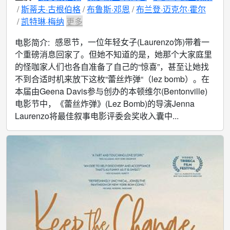
斯蒂夫·古根伯格
布鲁斯·邓恩
布兰登·迈克尔·霍尔
凯特琳·梅纳
更多
感恩节，一位年轻女子(Laurenzo饰)带着一
电影简介:
个重磅消息回家了。但她不知道的是，她那个大家庭里
的怪咖家人们也各自准备了自己的“惊喜”，甚至让她找
不到合适时机来放下这枚“蕾丝炸弹“（lez bomb）。在
本届由Geena Davis参与创办的本顿维尔(Bentonville)
电影节中，《蕾丝炸弹》(Lez Bomb)的导演Jenna
Laurenzo将最佳叙事电影评委会奖收入囊中...