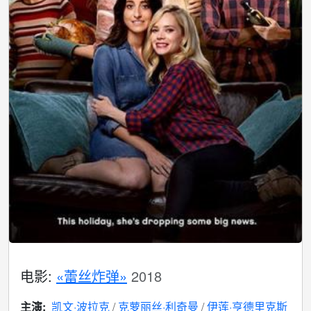
电影:
«蕾丝炸弹»
2018
主演:
凯文·波拉克
克萝丽丝·利奇曼
伊莲·亨德里克斯