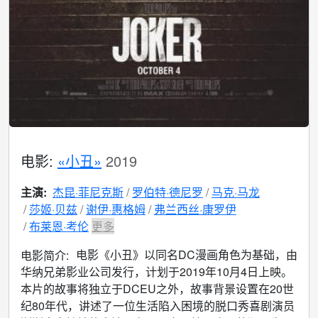
电影:
«小丑»
2019
主演:
杰昆·菲尼克斯
罗伯特·德尼罗
马克·马龙
莎姬·贝兹
谢伊·惠格姆
弗兰西丝·康罗伊
布莱恩·考伦
更多
电影《小丑》以同名DC漫画角色为基础，由
电影简介:
华纳兄弟影业公司发行，计划于2019年10月4日上映。
本片的故事将独立于DCEU之外，故事背景设置在20世
纪80年代，讲述了一位生活陷入困境的脱口秀喜剧演员