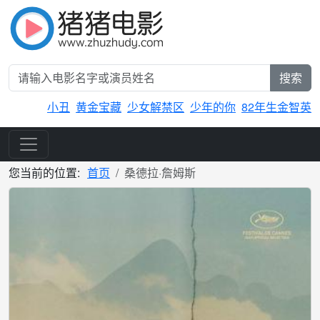
搜索
小丑
黄金宝藏
少女解禁区
少年的你
82年生金智英
您当前的位置:
首页
桑德拉·詹姆斯