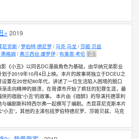
丑»
2019
菲尼克斯
罗伯特·德尼罗
马克·马龙
莎姬·贝兹
·惠格姆
弗兰西丝·康罗伊
布莱恩·考伦
更多
电影《小丑》以同名DC漫画角色为基础，由华纳兄弟影业
划于2019年10月4日上映。本片的故事将独立于DCEU之
景设置在20世纪80年代，讲述了一位生活陷入困境的脱口
渐渐走向精神的崩溃，在哥谭市开始了疯狂的犯罪生涯，最
侠的宿敌“小丑”的故事。 本片由《宿醉》的导演托德菲利
他与编剧斯科特西尔弗一起撰写了编剧。杰昆菲尼克斯本片
公“小丑”，其他的主演包括罗伯特德尼罗、莎姬贝兹、马克
侍2：我爱我家»
2019