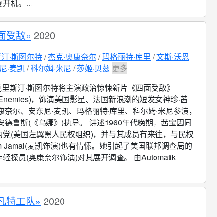
开机。...
面受敌»
2020
汀·斯图尔特
杰克·奥康奈尔
玛格丽特·库里
文斯·沃恩
尼·麦凯
科尔姆·米尼
莎姬·贝兹
更多
克里斯汀·斯图尔特将主演政治惊悚新片《四面受敌》
t All Enemies)，饰演美国影星、法国新浪潮的短发女神珍·茜
康奈尔、安东尼·麦凯、玛格丽特·库里、科尔姆·米尼参演，
安德鲁斯(《乌娜》)执导。 讲述1960年代晚期，茜宝因同
豹党(美国左翼黑人民权组织)，并与其成员有来往，与民权
im Jamal(麦凯饰演)也有情愫。她引起了美国联邦调查局的
轻探员(奥康奈尔饰演)对其展开调查。 由Automatik
凡特工队»
2020