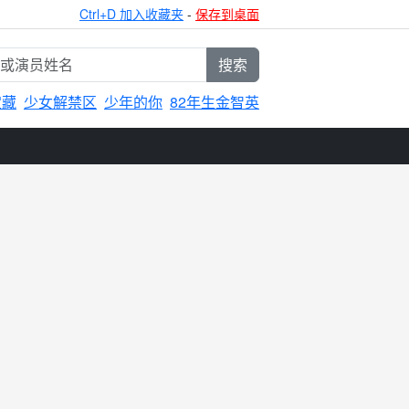
Ctrl+D 加入收藏夹
-
保存到桌面
搜索
宝藏
少女解禁区
少年的你
82年生金智英