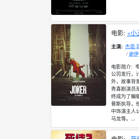
电影:
«小
主演:
杰昆·
谢伊
电影简介:
公司发行，计
外，故事背
秀喜剧演员
终成为了蝙蝠
普斯执导，
中饰演主人
马龙等。...
电影:
«死