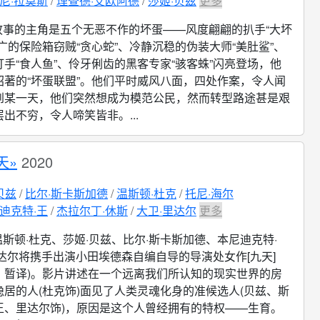
尼·拉莫斯
理查德·艾欧阿德
莎姬·贝兹
更多
故事的主角是五个无恶不作的坏蛋——风度翩翩的扒手“大坏
广的保险箱窃贼“贪心蛇”、冷静沉稳的伪装大师“美肚鲨”、
手“食人鱼”、伶牙俐齿的黑客专家“骇客蛛”闪亮登场，他
昭著的“坏蛋联盟”。他们平时威风八面，四处作案，令人闻
到某一天，他们突然想成为模范公民，然而转型路途甚是艰
出不穷，令人啼笑皆非。...
天»
2020
贝兹
比尔·斯卡斯加德
温斯顿·杜克
托尼·海尔
迪克特·王
杰拉尔丁·休斯
大卫·里达尔
更多
温斯顿·杜克、莎姬·贝兹、比尔·斯卡斯加德、本尼迪克特·
达尔将携手出演小田埃德森自编自导的导演处女作[九天]
Days，暂译)。影片讲述在一个远离我们所认知的现实世界的房
居的人(杜克饰)面见了人类灵魂化身的准候选人(贝兹、斯
王、里达尔饰)，原因是这个人曾经拥有的特权——生育。