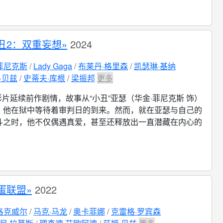
丑2：双重妄想»
2024
菲尼克斯
Lady Gaga
布莱丹·格里森
凯瑟琳·基纳
·贝兹
史蒂夫·库根
梁振邦
更多
影片延续前作剧情，故事从“小丑”亚瑟（华金·菲尼克斯 饰）
，他在狱中等待着审判日的到来。然而，就在亚瑟与自己的
斗之时，他不仅偶遇真爱，甚至还释放出一直潜藏在内心的
蛋联盟»
2022
洛克威尔
马克·马龙
奥卡菲娜
克雷格·罗宾森