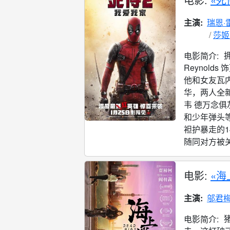
主演:
瑞恩·
莎姬
电影简介:
Reynol
他和女友瓦内莎
华，两人全
韦 德万念
和少年弹头
袒护暴走的14
随同对方被关
电影:
«海
主演:
邬君
电影简介: