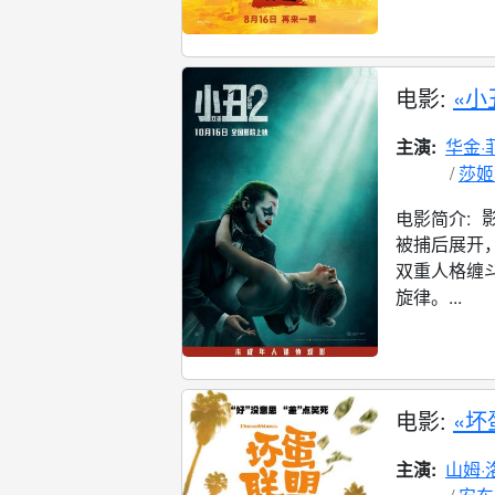
电影:
«小
主演:
华金·
莎姬
电影简介:
被捕后展开
双重人格缠
旋律。...
电影:
«坏
主演:
山姆·