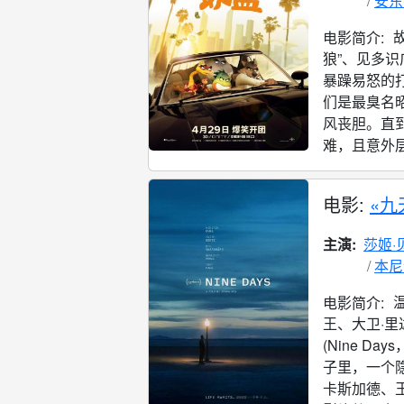
安东
电影简介:
狼”、见多识
暴躁易怒的打
们是最臭名
风丧胆。直
难，且意外层
电影:
«九
主演:
莎姬·
本尼
电影简介:
王、大卫·里
(Nine 
子里，一个隐
卡斯加德、