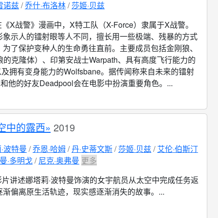
雷诺兹
乔什·布洛林
莎姬·贝兹
在《X战警》漫画中，X特工队（X-Force）隶属于X战警。
形象示人的镭射眼等人不同，擅长用一些极端、残暴的方式
，为了保护变种人的生命勇往直前。主要成员包括金刚狼、
刚狼的克隆体）、印第安战士Warpath、具有高度飞行能力的
e l以及拥有变身能力的Wolfsbane。据传闻称来自未来的镭射
e和他的好友Deadpool会在电影中扮演重要角色。...
空中的露西»
2019
·波特曼
乔恩·哈姆
丹·史蒂文斯
莎姬·贝兹
艾伦·伯斯汀
曼·多明戈
尼克·奥弗曼
更多
影片讲述娜塔莉·波特曼饰演的女宇航员从太空中完成任务返
渐偏离原生活轨迹，现实感逐渐消失的故事。...