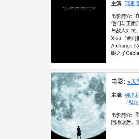
主演:
瑞恩·
电影简介:
他们与正面
与敌人对抗
X-23（金
Archang
眼之子Cabl
电影:
«天
主演:
娜塔莉
科尔
电影简介:
回地球后，逐