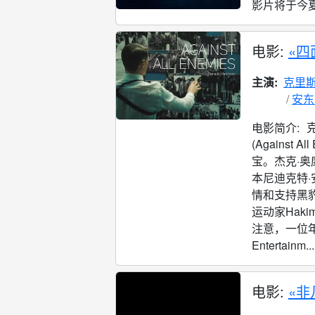
影片将于今夏
电影:
«四
主演:
克里斯
安东
电影简介:
(Agains
宝。杰克·奥
本尼迪克特·
情和支持黑
运动家Hak
注意，一位年
Entertainm...
电影:
«非