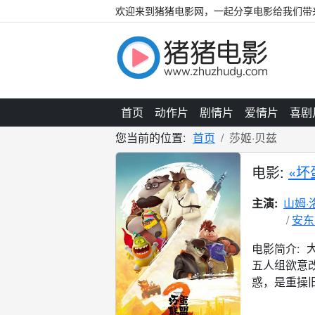
欢迎来到猪猪电影网，一起分享电影给我们带
首页
动作片
剧情片
爱情片
喜剧
您当前的位置:
首页
莎姬·贝兹
电影:
«坏
主演:
山姆·
安东
电影简介:
五人组欲意
惑，是重操旧