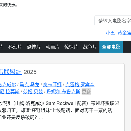
来的快乐。
小丑
黄金
片
科幻片
恐怖片
动画片
惊悚片
战争片
全部电影
蛋联盟2»
2025
洛克威尔
马克·马龙
奥卡菲娜
克雷格·罗宾森
尼·拉莫斯
莎姬·贝兹
丹妮尔·布鲁克斯
更多
大坏狼（山姆·洛克威尔 Sam Rockwell 配音）带领坏蛋联盟
改邪归正，却遭“狂野姐妹”上线踢馆，面对再干一票的诱
业还是反杀破局？...