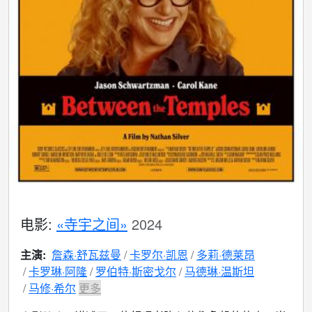
电影:
«寺宇之间»
2024
主演:
詹森·舒瓦兹曼
卡罗尔·凯恩
多莉·德莱昂
卡罗琳·阿隆
罗伯特·斯密戈尔
马德琳·温斯坦
马修·希尔
更多