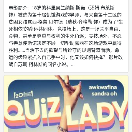
18岁的科里奥兰纳斯·斯诺（汤姆·布莱斯
电影简介:
饰）被选为第十届饥饿游戏的导师，与来自第十二区的
贫困女孩露西·格蕾·贝尔德（瑞秋·齐格勒 饰）成为了“生
死相依”的命运共同体。竞技场上，这是一场关乎自由、
食物，甚至是尊重与权利的生死角逐；竞技场外，不忍
与善意使斯诺决定不顾一切帮助露西在这场游戏中赢得
胜利......当活下去的欲望与所遵守的规则背道而驰，命
运的齿轮紧抓入自己手中时，他又该如何抉择？ 影片改
编自苏珊·柯林斯的同名小说。...