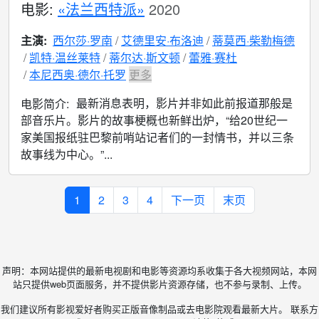
电影:
«法兰西特派»
2020
主演:
西尔莎·罗南
艾德里安·布洛迪
蒂莫西·柴勒梅德
凯特·温丝莱特
蒂尔达·斯文顿
蕾雅·赛杜
本尼西奥·德尔·托罗
更多
最新消息表明，影片并非如此前报道那般是
电影简介:
部音乐片。影片的故事梗概也新鲜出炉，“给20世纪一
家美国报纸驻巴黎前哨站记者们的一封情书，并以三条
故事线为中心。”...
1
2
3
4
下一页
末页
声明：本网站提供的最新电视剧和电影等资源均系收集于各大视频网站，本网
站只提供web页面服务，并不提供影片资源存储，也不参与录制、上传。
我们建议所有影视爱好者购买正版音像制品或去电影院观看最新大片。 联系方