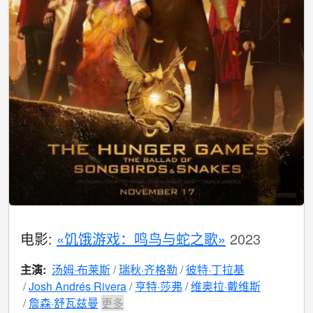
电影:
«饥饿游戏：鸣鸟与蛇之歌»
2023
主演:
汤姆·布莱斯
瑞秋·齐格勒
彼特·丁拉基
Josh Andrés Rivera
亨特·莎弗
维奥拉·戴维斯
詹森·舒瓦兹曼
更多