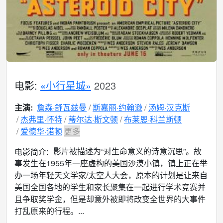
电影:
«小行星城»
2023
主演:
詹森·舒瓦兹曼
斯嘉丽·约翰逊
汤姆·汉克斯
杰弗里·怀特
蒂尔达·斯文顿
布莱恩·科兰斯顿
爱德华·诺顿
更多
影片被描述为“对生命意义的诗意沉思”。故
电影简介:
事发生在1955年一座虚构的美国沙漠小镇，镇上正在举
办一场年轻天文学家/太空人大会，原本的计划是让来自
美国全国各地的学生和家长聚集在一起进行学术竞赛并
且争取奖学金，但是却意外被即将改变全世界的大事件
打乱原来的行程。...