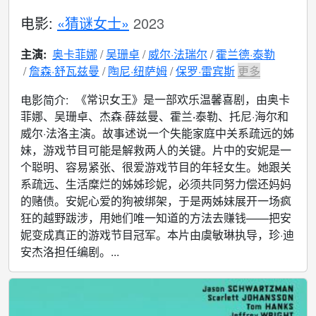
电影:
«猜谜女士»
2023
主演:
奥卡菲娜
吴珊卓
威尔·法瑞尔
霍兰德·泰勒
詹森·舒瓦兹曼
陶尼·纽萨姆
保罗·雷宾斯
更多
《常识女王》是一部欢乐温馨喜剧，由奥卡
电影简介:
菲娜、吴珊卓、杰森·薛兹曼、霍兰‧泰勒、托尼·海尔和
威尔·法洛主演。故事述说一个失能家庭中关系疏远的姊
妹，游戏节目可能是解救两人的关键。片中的安妮是一
个聪明、容易紧张、很爱游戏节目的年轻女生。她跟关
系疏远、生活糜烂的姊姊珍妮，必须共同努力偿还妈妈
的赌债。安妮心爱的狗被绑架，于是两姊妹展开一场疯
狂的越野跋涉，用她们唯一知道的方法去赚钱——把安
妮变成真正的游戏节目冠军。本片由虞敏琳执导，珍·迪
安杰洛担任编剧。...