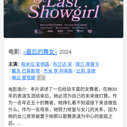
电影:
«最后的舞女»
2024
主演:
帕米拉·安德森
布兰达·宋
琪兰·席普卡
戴夫·巴蒂斯塔
杰米·李·柯蒂斯
比莉·洛德
琳达·蒙塔娜
更多
本片讲述了一位经验丰富的女舞者，在她30
电影简介:
年的表演生涯结束后，她必须为自己的未来做打算。作
为一名年近五十的舞者，她挣扎着不知道接下来该做些
什么。作为一名母亲，她努力修复与女儿的关系，因为
她的女儿常常被置于她那以歌舞表演为中心的家庭之
后。...