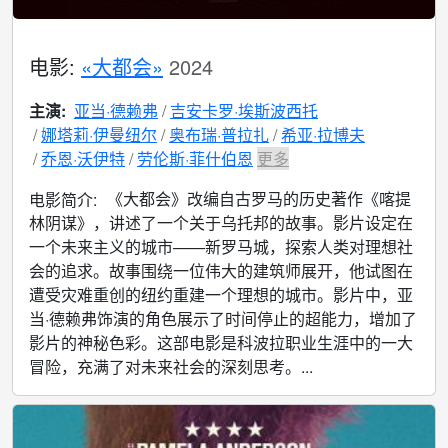
电影:
«大都会»
2024
主演:
亚当·德赖弗
吉安卡罗·埃斯波西托
娜塔莉·伊曼纽尔
奥布瑞·普拉扎
希亚·拉博夫
乔恩·沃伊特
劳伦斯·菲什伯恩
更多
《大都会》改编自古罗马的历史著作《喀提
电影简介:
林阴谋》，讲述了一个关于乌托邦的故事。影片设定在
一个未来主义的城市——新罗马城，探索人类对理想社
会的追求。故事围绕一位伟大的建筑师展开，他试图在
遭受灾难重创的纽约重建一个理想的城市。影片中，亚
当·德赖弗饰演的角色展示了时间停止的超能力，增加了
影片的神秘色彩。这部电影是科波拉职业生涯中的一大
冒险，充满了对未来社会的深刻思考。...