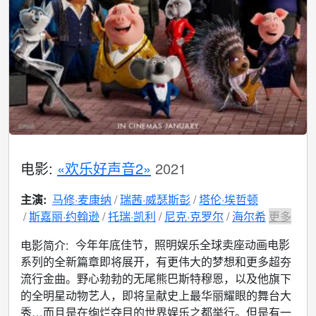
电影:
«欢乐好声音2»
2021
主演:
马修·麦康纳
瑞茜·威瑟斯彭
塔伦·埃哲顿
斯嘉丽·约翰逊
托瑞·凯利
尼克·克罗尔
海尔希
更多
今年年底佳节，照明娱乐全球卖座动画电影
电影简介:
系列的全新篇章即将展开，有更伟大的梦想和更多超夯
流行金曲。野心勃勃的无尾熊巴斯特穆恩，以及他旗下
的全明星动物艺人，即将呈献史上最华丽耀眼的舞台大
秀…而且是在绚烂夺目的世界娱乐之都举行。但是有一