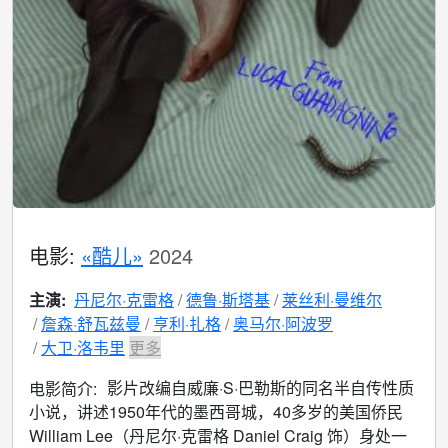
电影:
«酷儿»
2024
主演:
丹尼尔·克雷格
德鲁·斯塔基
莱丝利·曼维尔
詹森·舒瓦兹曼
亨利·扎格
奥马尔·阿波罗
大卫·洛韦里
更多
影片改编自威廉·S·巴勒斯的同名半自传性质
电影简介:
小说，讲述1950年代的墨西哥城，40多岁的美国侨民
William Lee（丹尼尔·克雷格 Daniel Craig 饰）身处一