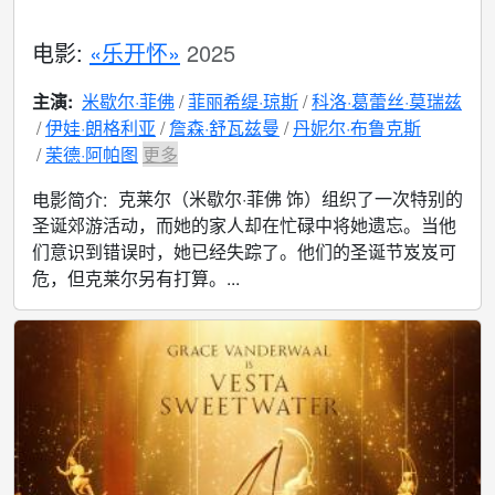
电影:
«乐开怀»
2025
主演:
米歇尔·菲佛
菲丽希缇·琼斯
科洛·葛蕾丝·莫瑞兹
伊娃·朗格利亚
詹森·舒瓦兹曼
丹妮尔·布鲁克斯
茉德·阿帕图
更多
克莱尔（米歇尔·菲佛 饰）组织了一次特别的
电影简介:
圣诞郊游活动，而她的家人却在忙碌中将她遗忘。当他
们意识到错误时，她已经失踪了。他们的圣诞节岌岌可
危，但克莱尔另有打算。...