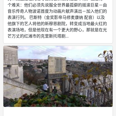
个难关：他们必须先说服全世界最孤僻的摇滚巨星－由
音乐传奇人物波诺首度为动画片献声演出－加入他们的
表演行列。 巴斯特（金奖影帝马修麦康纳 配音）以及
他旗下的艺人将他的新穆恩剧院，转变成当地最火红的
表演场地，但是他现在有一个更大的野心，那就是在光
芒万丈的红滩市的克里斯托塔剧...