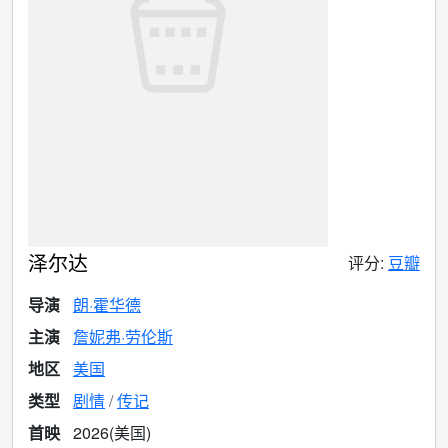
泽尔达
评分:
豆瓣
导演
朗·霍华德
主演
詹妮弗·劳伦斯
地区
美国
类型
剧情
传记
首映
2026(美国)