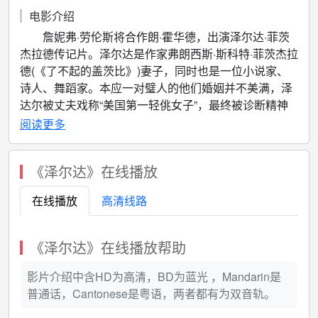
电影介绍
詹妮弗·劳伦斯将合作朗·霍华德，出演泽尔达·菲茨
杰拉德传记片。泽尔达是作家弗朗西斯·斯科特·菲茨杰拉
德(《了不起的盖茨比》)妻子，同时也是一位小说家、
诗人、舞蹈家。本应一对璧人的他们婚姻并不美满，泽
达尔被丈夫戏称“美国第一轻佻女子”，最终被诊断精神
分裂症送进精神病院。
阅读更多
《泽尔达》在线播放
在线播放
高清线路
《泽尔达》在线播放帮助
影片介绍中含HD为高清，BD为蓝光 ，Mandarin是
普通话，Cantonese是粤语，两者都有为双音轨。