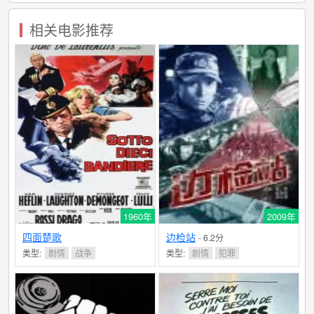
相关电影推荐
1960年
2009年
四面楚歌
边检站
- 6.2分
类型:
剧情
战争
类型:
剧情
犯罪