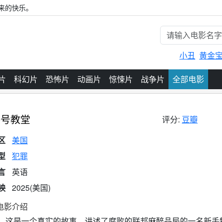
来的快乐。
小丑
黄金
片
科幻片
恐怖片
动画片
惊悚片
战争片
全部电影
0号教堂
评分:
豆瓣
区
美国
型
犯罪
言
英语
映
2025(美国)
电影介绍
是一个真实的故事，讲述了腐败的联邦麻醉品局的一名新手特工