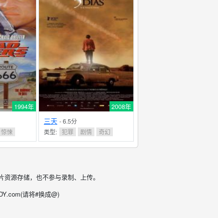
1994年
2008年
三天
- 6.5分
惊悚
类型:
犯罪
剧情
奇幻
片资源存储，也不参与录制、上传。
.com(请将#换成@)