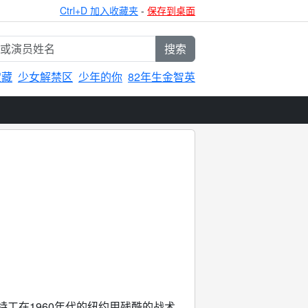
Ctrl+D 加入收藏夹
-
保存到桌面
搜索
宝藏
少女解禁区
少年的你
82年生金智英
在1960年代的纽约用残酷的战术