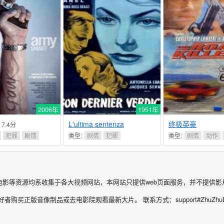
2006年
1951年
L'ultima sentenza
终极英豪
- 7.4分
犯罪
剧情
类型:
剧情
犯罪
类型:
剧情
动作
电影等资源均系收集于各大视频网站，本网站只提供web页面服务，并不提供影
购买正版音像制品或去电影院观看最新大片。 联系方式：support#ZhuZhuDY