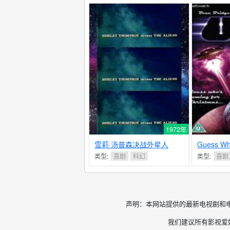
1972年
雪莉·汤普森决战外星人
Guess Wh
Christma
类型:
喜剧
科幻
类型:
喜剧
声明：本网站提供的最新电视剧和
我们建议所有影视爱好者