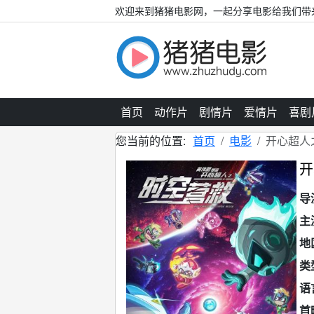
欢迎来到猪猪电影网，一起分享电影给我们带
首页
动作片
剧情片
爱情片
喜剧
您当前的位置:
首页
电影
开心超人
开
导
主
地
类
语
首