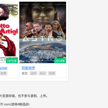
1975年
2018年
rtigli
阿斯特罗
恐怖
类型:
动作
科幻
惊悚
片资源存储，也不参与录制、上传。
.com(请将#换成@)