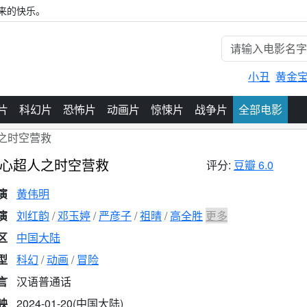
来的快乐。
小丑
黄金
片
科幻片
恐怖片
动画片
惊悚片
战争片
全部电影
之时空营救
心超人之时空营救
评分:
豆瓣 6.0
演
黄伟明
演
刘红韵
邓玉婷
严彦子
祖晴
高全胜
更多
区
中国大陆
型
科幻
动画
冒险
言
汉语普通话
映
2024-01-20(中国大陆)