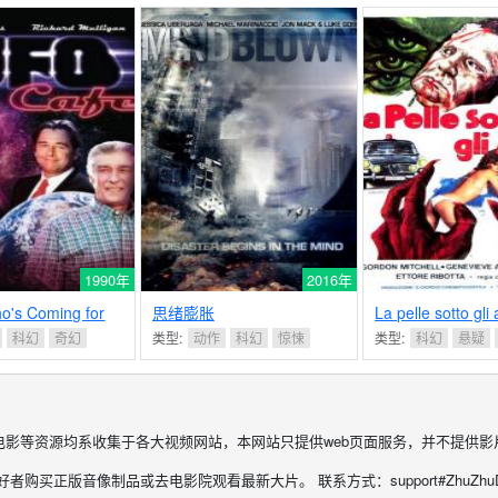
1990年
2016年
o's Coming for
思绪膨胀
La pelle sotto gli a
s?
科幻
奇幻
类型:
动作
科幻
惊悚
类型:
科幻
悬疑
电影等资源均系收集于各大视频网站，本网站只提供web页面服务，并不提供影
购买正版音像制品或去电影院观看最新大片。 联系方式：support#ZhuZhuDY