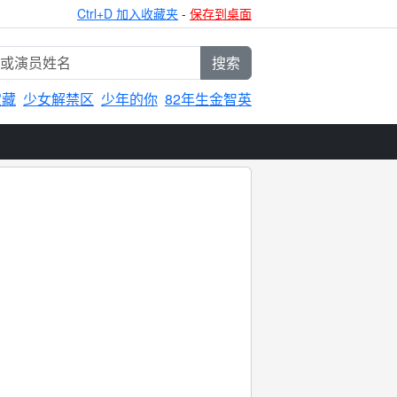
Ctrl+D 加入收藏夹
-
保存到桌面
搜索
宝藏
少女解禁区
少年的你
82年生金智英