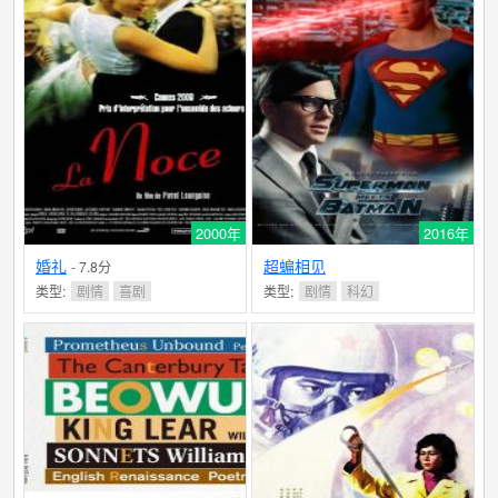
2000年
2016年
婚礼
超蝙相见
- 7.8分
类型:
剧情
喜剧
类型:
剧情
科幻