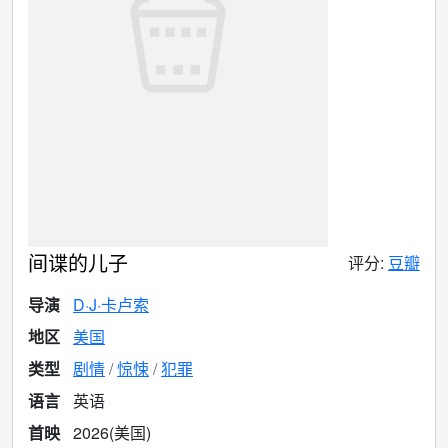
间谍的儿子
评分:
豆瓣
导演
D·J·卡卢索
地区
美国
类型
剧情
惊悚
犯罪
语言
英语
首映
2026(美国)