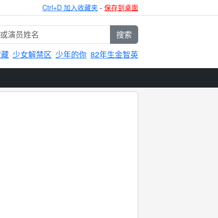
Ctrl+D 加入收藏夹
-
保存到桌面
搜索
宝藏
少女解禁区
少年的你
82年生金智英