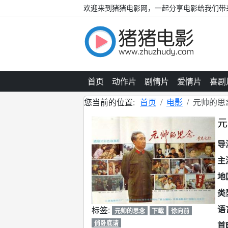
欢迎来到猪猪电影网，一起分享电影给我们带
首页
动作片
剧情片
爱情片
喜剧
您当前的位置:
首页
电影
元帅的思
元
导
主
地
类
语
标签:
元帅的思念
下载
徐向前
俏卧底请
首