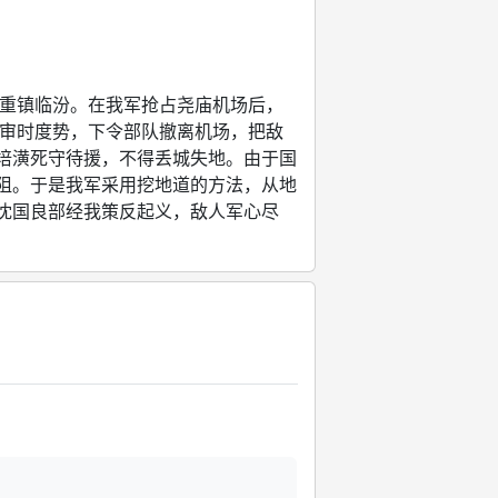
重镇临汾。在我军抢占尧庙机场后，
前审时度势，下令部队撤离机场，把敌
培潢死守待援，不得丢城失地。由于国
阻。于是我军采用挖地道的方法，从地
沈国良部经我策反起义，敌人军心尽
..
。