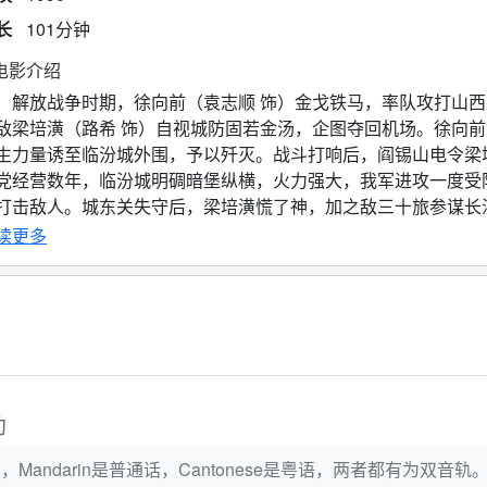
长
101分钟
电影介绍
放战争时期，徐向前（袁志顺 饰）金戈铁马，率队攻打山西
敌梁培潢（路希 饰）自视城防固若金汤，企图夺回机场。徐向
生力量诱至临汾城外围，予以歼灭。战斗打响后，阎锡山电令梁
党经营数年，临汾城明碉暗堡纵横，火力强大，我军进攻一度受
打击敌人。城东关失守后，梁培潢慌了神，加之敌三十旅参谋长
，兵败如山倒，总攻开始后，城防司令梁培潢也做了我军的俘虏....
读更多
助
Mandarin是普通话，Cantonese是粤语，两者都有为双音轨