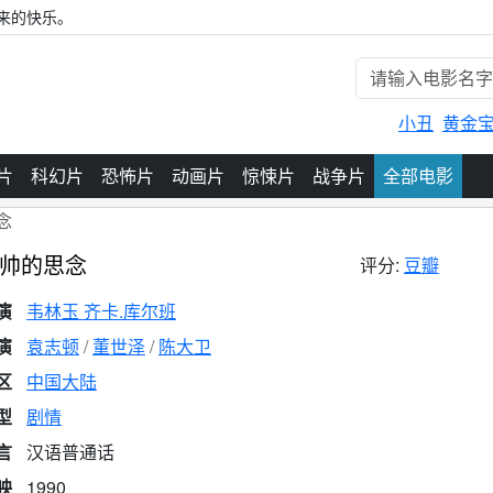
来的快乐。
小丑
黄金
片
科幻片
恐怖片
动画片
惊悚片
战争片
全部电影
念
帅的思念
评分:
豆瓣
演
韦林玉 齐卡.库尔班
演
袁志顿
董世泽
陈大卫
区
中国大陆
型
剧情
言
汉语普通话
映
1990