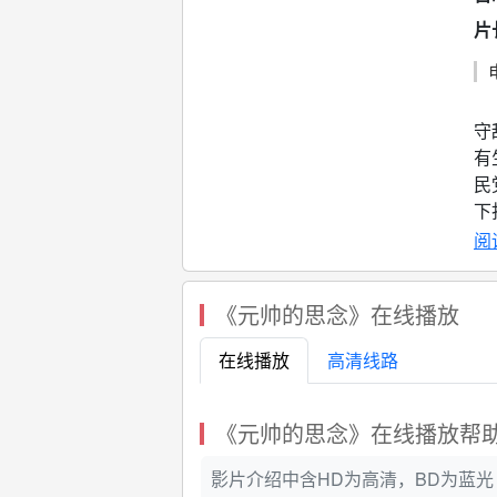
片
解
守
有
民
下
失
阅
《元帅的思念》在线播放
在线播放
高清线路
《元帅的思念》在线播放帮
影片介绍中含HD为高清，BD为蓝光 ，