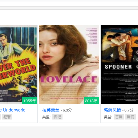
1955年
2013年
he Underworld
拉芙蕾丝
略解风情
- 6.3分
- 6.7分
犯罪
类型:
传记
类型:
喜剧
剧情