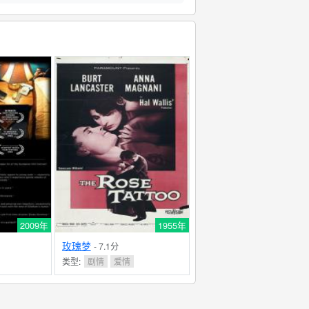
2009年
1955年
玫瑰梦
- 7.1分
类型:
剧情
爱情