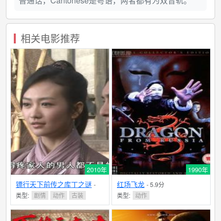
普通话，Cantonese是粤语，两者都有为双音轨。
相关电影推荐
2010年
1990年
镖行天下前传之库丁之谜
红场飞龙
-
- 5.9分
6.6分
类型:
剧情
动作
古装
类型:
动作