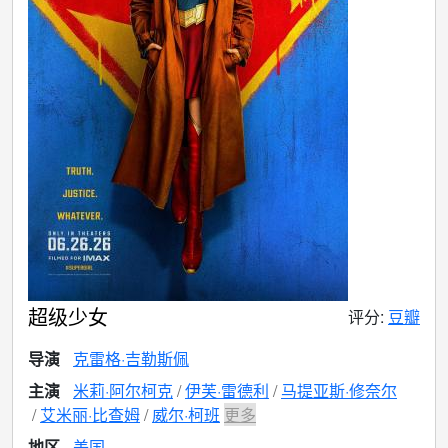
超级少女
评分:
豆瓣
导演
克雷格·吉勒斯佩
主演
米莉·阿尔柯克
伊芙·雷德利
马提亚斯·修奈尔
艾米丽·比查姆
威尔·柯班
更多
地区
美国