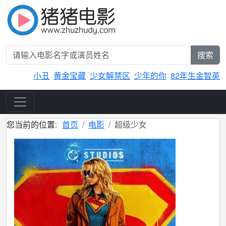
搜索
小丑
黄金宝藏
少女解禁区
少年的你
82年生金智英
您当前的位置:
首页
电影
超级少女