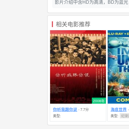
影片介绍中含HD为高清，BD为蓝光 ，
相关电影推荐
2008年
你听我跟你说
海底世界
- 7.7分
类型:
类型:
纪录