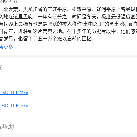
电影介绍
大荒，黑龙江省的三江平原、松嫩平原、辽河平原上曾经纵横
久地在这里盘旋，一年有三分之二时间是冬天，极度最低温度甚
着世界上最稀有也是最肥沃的被人称作“土中之王”的黑土地。而
国青年，进驻到这片荒蛮之地。在十多年的历史片段中，他们忽
春岁月，也留下了五十万个难以忘却的回忆。
今从第一支队伍列队出发，到现在已经过去了四十年，而这个
读更多
，也正在历史舞台上渐渐隐去。但是我们相信，对每一个曾经被
说，这一切是那样的难以忘却。因为，那是来自青春的记忆。
放
SD-TLF.mkv
SD-TLF.mkv
放帮助