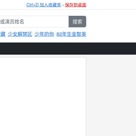
Ctrl+D 加入收藏夹
-
保存到桌面
搜索
宝藏
少女解禁区
少年的你
82年生金智英