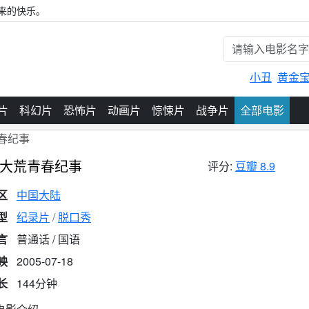
来的快乐。
小丑
黄金
片
科幻片
恐怖片
动画片
惊悚片
战争片
全部电影
春纪事
大荒青春纪事
评分:
豆瓣 8.9
区
中国大陆
型
纪录片
脱口秀
言
普通话 / 国语
映
2005-07-18
长
144分钟