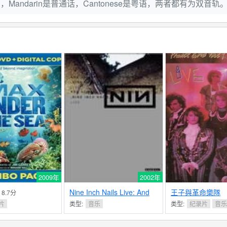
Mandarin是普通话，Cantonese是粤语，两者都有为双音轨
2009年
2002年
Nine Inch Nails Live: And
王子與革命樂隊
- 8.7分
All That Could Have Been
片
类型:
音乐
类型:
纪录片
音
nails
- 9.3分