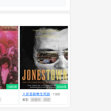
。
1985年
2006年
人民圣殿教生死路
- 7.9分
乐
类型:
纪录片
历史