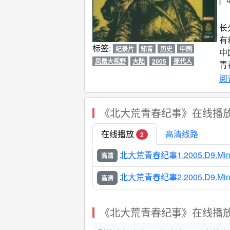
北
长
有
标签:
纪录片
知青
历史
中国
中
凤凰大视野
大陆
2005
那代人
青
如
阅
字
来
《北大荒青春纪事》在线播
在线播放
高清线路
2
北大荒青春纪事1.2005.D9.Mini
高清
北大荒青春纪事2.2005.D9.Mini
高清
《北大荒青春纪事》在线播