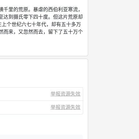
千里的荒原。暴虐的西伯利亚寒流，
至达到摄氏零下四十度。但这片荒原却
在上个世纪六七十年代，却有五十多万
然而来，又忽然而去，留下了五十万个
曾在中国大地上响亮了十几年的名
那一场大潮席卷，曾经被唤做知青的人
举报资源失效
举报资源失效